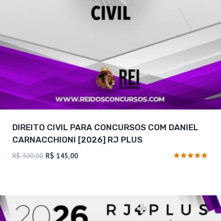
DIREITO CIVIL PARA CONCURSOS COM DANIEL
CARNACCHIONI [2026] RJ PLUS
O
O
R$
300,00
R$
145,00
preço
preço
Avaliação
4.88
original
atual
de 5
era:
é:
R$ 300,00.
R$ 145,00.