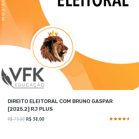
DIREITO ELEITORAL COM BRUNO GASPAR
[2025.2] RJ PLUS
O
O
R$
73,00
R$
38,00
preço
preço
Avaliação
4.4
original
atual
de 5