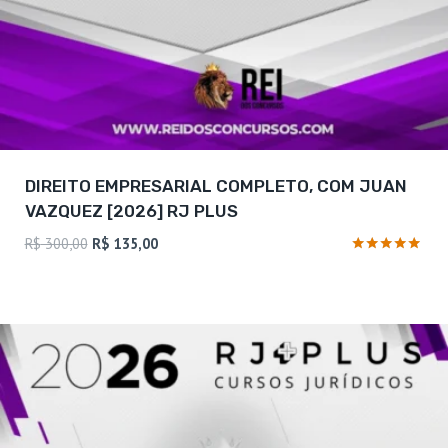
DIREITO EMPRESARIAL COMPLETO, COM JUAN
VAZQUEZ [2026] RJ PLUS
O
O
R$
300,00
R$
135,00
preço
preço
Avaliação
4.75
original
atual
de 5
era:
é:
R$ 300,00.
R$ 135,00.