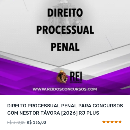
DIREITO PROCESSUAL PENAL PARA CONCURSOS
COM NESTOR TÁVORA [2026] RJ PLUS
O
O
R$
300,00
R$
135,00
preço
preço
Avaliação