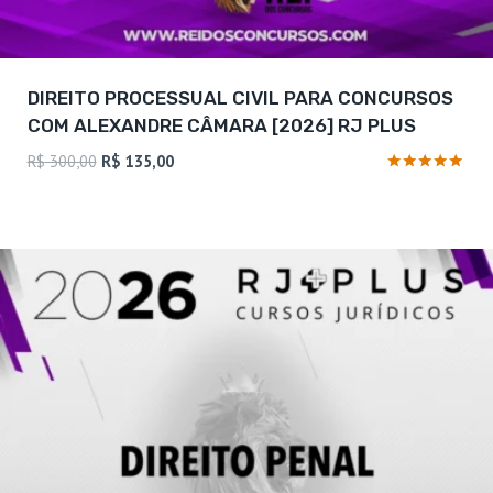
DIREITO PROCESSUAL CIVIL PARA CONCURSOS
COM ALEXANDRE CÂMARA [2026] RJ PLUS
O
O
R$
300,00
R$
135,00
preço
preço
Avaliação
4.88
original
atual
de 5
era:
é:
R$ 300,00.
R$ 135,00.