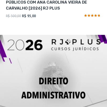
PÚBLICOS COM ANA CAROLINA VIEIRA DE
CARVALHO [2026] RJ PLUS
O
O
R$
300,00
R$
95,00
preço
preço
Avaliação
4.63
original
atual
de 5
era:
é:
R$ 300,00.
R$ 95,00.