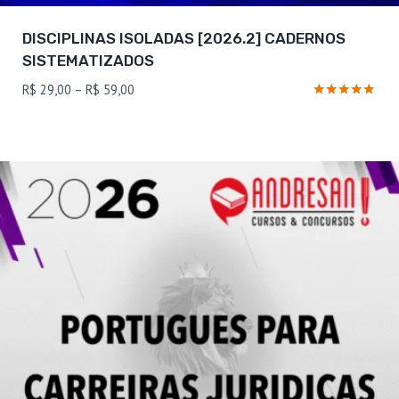
DISCIPLINAS ISOLADAS [2026.2] CADERNOS
SISTEMATIZADOS
Faixa
R$
29,00
–
R$
59,00
de
Avaliação
4.8
preço:
de 5
R$ 29,00
através
R$ 59,00