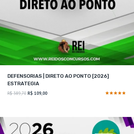
DEFENSORIAS | DIRETO AO PONTO [2026]
ESTRATEGIA
O
O
R$
389,70
R$
109,00
preço
preço
Avaliação
4.67
original
atual
de 5
era:
é:
R$ 389,70.
R$ 109,00.