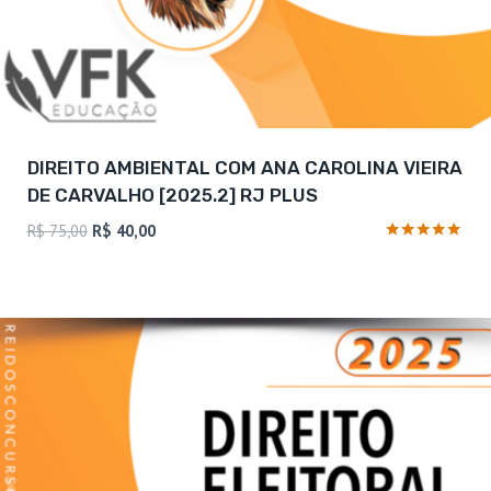
DIREITO AMBIENTAL COM ANA CAROLINA VIEIRA
DE CARVALHO [2025.2] RJ PLUS
O
O
R$
75,00
R$
40,00
preço
preço
Avaliação
5
original
atual
de 5
era:
é:
R$ 75,00.
R$ 40,00.