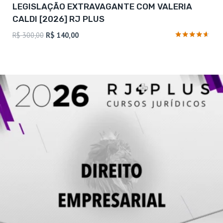
LEGISLAÇÃO EXTRAVAGANTE COM VALERIA
CALDI [2026] RJ PLUS
O
O
R$
300,00
R$
140,00
preço
preço
Avaliação
4.5
original
atual
de 5
era:
é:
R$ 300,00.
R$ 140,00.