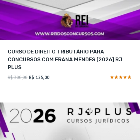
CURSO DE DIREITO TRIBUTÁRIO PARA
CONCURSOS COM FRANA MENDES [2026] RJ
PLUS
O
O
R$
300,00
R$
125,00
preço
preço
Avaliação
4.75
original
atual
de 5
era:
é:
R$ 300,00.
R$ 125,00.