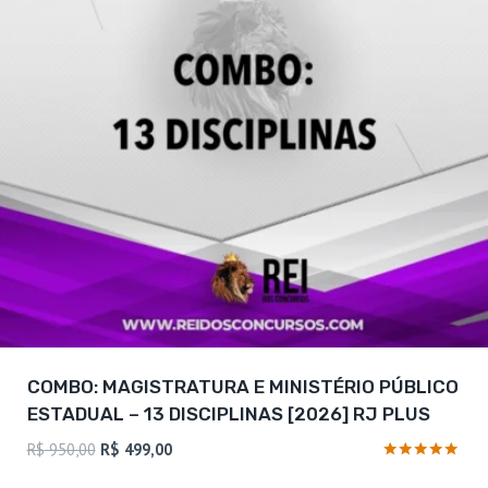
COMBO: MAGISTRATURA E MINISTÉRIO PÚBLICO
ESTADUAL – 13 DISCIPLINAS [2026] RJ PLUS
O
O
R$
950,00
R$
499,00
preço
preço
Avaliação
4.88