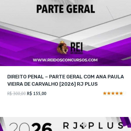
DIREITO PENAL – PARTE GERAL COM ANA PAULA
VIEIRA DE CARVALHO [2026] RJ PLUS
O
O
R$
300,00
R$
155,00
preço
preço
Avaliação
5
original
atual
de 5
era:
é:
R$ 300,00.
R$ 155,00.