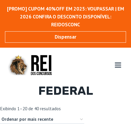
Pular
[PROMO] CUPOM 40%OFF EM 2025: VOUPASSAR | EM
para
2026 CONFIRA O DESCONTO DISPONÍVEL:
o
REIDOSCONC
Conteúdo
Dispensar
FEDERAL
Classificado
Exibindo 1–20 de 40 resultados
por
mais