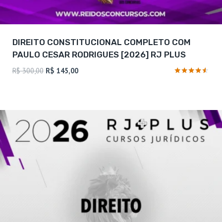
DIREITO CONSTITUCIONAL COMPLETO COM
PAULO CESAR RODRIGUES [2026] RJ PLUS
O
O
R$
300,00
R$
145,00
preço
preço
Avaliação
4.38
original
atual
de 5
era:
é:
R$ 300,00.
R$ 145,00.