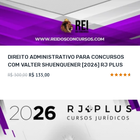
DIREITO ADMINISTRATIVO PARA CONCURSOS
COM VALTER SHUENQUENER [2026] RJ PLUS
O
O
R$
300,00
R$
135,00
preço
preço
Avaliação
4.5
original
atual
de 5
era:
é:
R$ 300,00.
R$ 135,00.