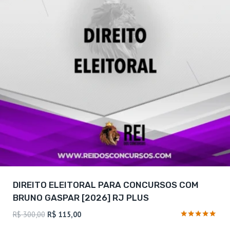
DIREITO ELEITORAL PARA CONCURSOS COM
BRUNO GASPAR [2026] RJ PLUS
O
O
R$
300,00
R$
115,00
preço
preço
Avaliação