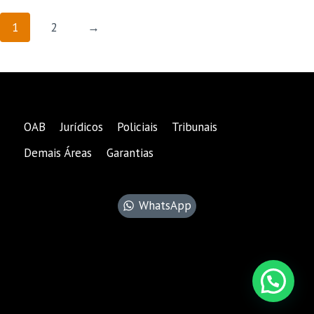
era:
é:
R$ 73,00.
R$ 38,00.
1
2
→
OAB
Jurídicos
Policiais
Tribunais
Demais Áreas
Garantias
WhatsApp