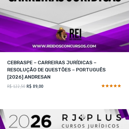
CEBRASPE – CARREIRAS JURÍDICAS –
RESOLUÇÃO DE QUESTÕES – PORTUGUÊS
[2026] ANDRESAN
O
O
R$
122,50
R$
89,00
preço
preço
Avaliação
4.75
original
atual
de 5
era:
é:
R$ 122,50.
R$ 89,00.