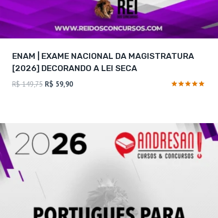
ENAM | EXAME NACIONAL DA MAGISTRATURA
[2026] DECORANDO A LEI SECA
O
O
R$
149,75
R$
59,90
preço
preço
Avaliação
4.8
original
atual
de 5
era:
é:
R$ 149,75.
R$ 59,90.