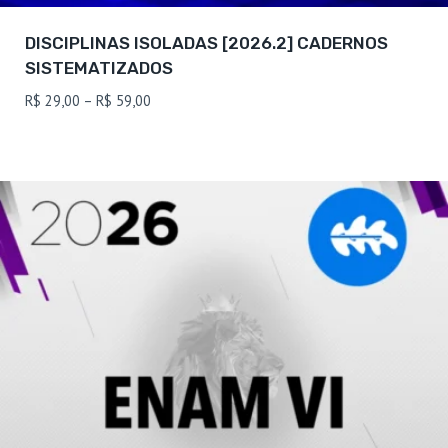
DISCIPLINAS ISOLADAS [2026.2] CADERNOS
SISTEMATIZADOS
Faixa
R$
29,00
–
R$
59,00
de
preço:
R$ 29,00
através
R$ 59,00