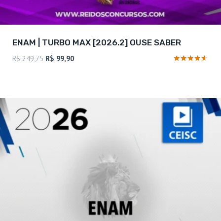
ENAM | TURBO MAX [2026.2] OUSE SABER
O
O
R$
249,75
R$
99,90
preço
preço
Avaliação
4.5
original
atual
de 5
era:
é:
R$ 249,75.
R$ 99,90.