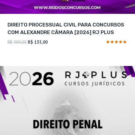
DIREITO PROCESSUAL CIVIL PARA CONCURSOS
COM ALEXANDRE CÂMARA [2026] RJ PLUS
O
O
R$
300,00
R$
135,00
preço
preço
Avaliação
4.88
original
atual
de 5
era:
é:
R$ 300,00.
R$ 135,00.