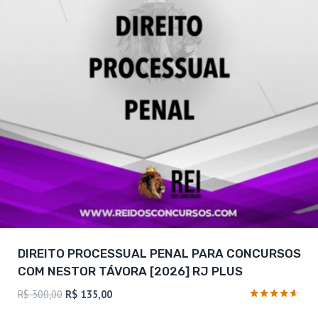
DIREITO PROCESSUAL PENAL PARA CONCURSOS
COM NESTOR TÁVORA [2026] RJ PLUS
O
O
R$
300,00
R$
135,00
preço
preço
Avaliação