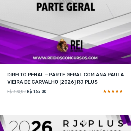
DIREITO PENAL – PARTE GERAL COM ANA PAULA
VIEIRA DE CARVALHO [2026] RJ PLUS
O
O
R$
300,00
R$
155,00
preço
preço
Avaliação
5
original
atual
de 5
era:
é:
R$ 300,00.
R$ 155,00.