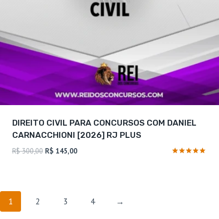
DIREITO CIVIL PARA CONCURSOS COM DANIEL
CARNACCHIONI [2026] RJ PLUS
O
O
R$
300,00
R$
145,00
preço
preço
Avaliação
4.88
original
atual
de 5
era:
é:
R$ 300,00.
R$ 145,00.
1
2
3
4
→