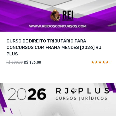
CURSO DE DIREITO TRIBUTÁRIO PARA
CONCURSOS COM FRANA MENDES [2026] RJ
PLUS
O
O
R$
300,00
R$
125,00
preço
preço
Avaliação
4.75
original
atual
de 5
era:
é:
R$ 300,00.
R$ 125,00.