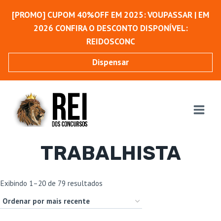
Pular
[PROMO] CUPOM 40%OFF EM 2025: VOUPASSAR | EM
para
2026 CONFIRA O DESCONTO DISPONÍVEL:
o
REIDOSCONC
Conteúdo
Dispensar
TRABALHISTA
Classificado
Exibindo 1–20 de 79 resultados
por
mais