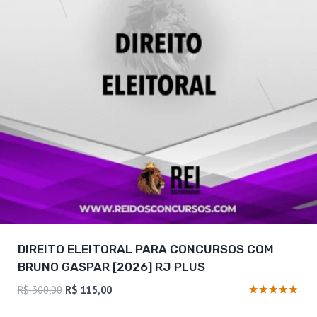
DIREITO ELEITORAL PARA CONCURSOS COM
BRUNO GASPAR [2026] RJ PLUS
O
O
R$
300,00
R$
115,00
preço
preço
Avaliação
4.75