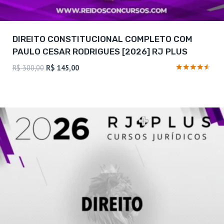
DIREITO CONSTITUCIONAL COMPLETO COM
PAULO CESAR RODRIGUES [2026] RJ PLUS
O
O
R$
300,00
R$
145,00
preço
preço
Avaliação
4.38
original
atual
de 5
era:
é:
R$ 300,00.
R$ 145,00.