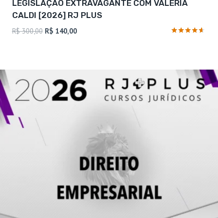
LEGISLAÇÃO EXTRAVAGANTE COM VALERIA
CALDI [2026] RJ PLUS
O
O
R$
300,00
R$
140,00
preço
preço
Avaliação
4.5
original
atual
de 5
era:
é:
R$ 300,00.
R$ 140,00.