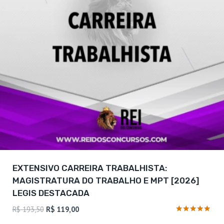
EXTENSIVO CARREIRA TRABALHISTA:
MAGISTRATURA DO TRABALHO E MPT [2026]
LEGIS DESTACADA
O
O
R$
193,50
R$
119,00
preço
preço
Avaliação