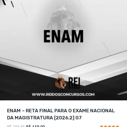
ENAM – RETA FINAL PARA O EXAME NACIONAL
DA MAGISTRATURA [2026.2] G7
O
O
R$
296,85
R$
159,00