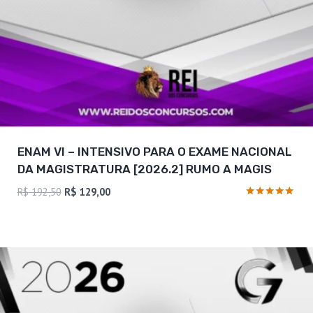
ENAM VI – INTENSIVO PARA O EXAME NACIONAL
DA MAGISTRATURA [2026.2] RUMO A MAGIS
O
O
R$
192,50
R$
129,00
preço
preço
Avaliação
5
original
atual
de 5
era:
é:
R$ 192,50.
R$ 129,00.