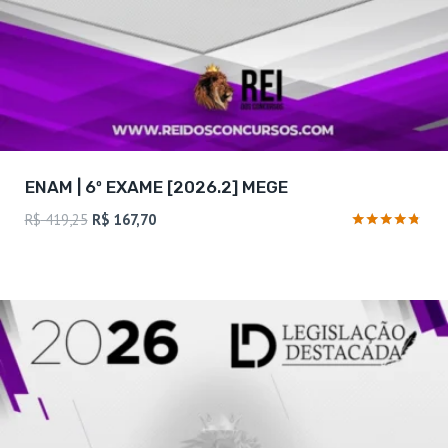
ENAM | 6º EXAME [2026.2] MEGE
O
O
R$
419,25
R$
167,70
preço
preço
Avaliação
4.63
original
atual
de 5
era:
é:
R$ 419,25.
R$ 167,70.