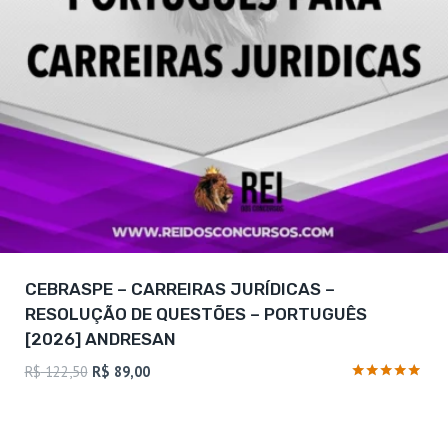
CEBRASPE – CARREIRAS JURÍDICAS –
RESOLUÇÃO DE QUESTÕES – PORTUGUÊS
[2026] ANDRESAN
O
O
R$
122,50
R$
89,00
preço
preço
Avaliação
4.75
original
atual
de 5
era:
é: