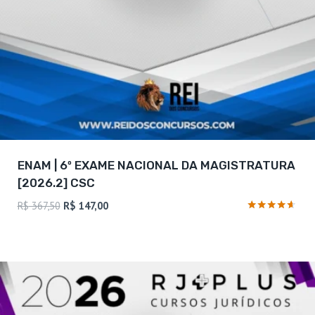
ENAM | 6º EXAME NACIONAL DA MAGISTRATURA
[2026.2] CSC
O
O
R$
367,50
R$
147,00
preço
preço
Avaliação
4.5
original
atual
de 5
era:
é:
R$ 367,50.
R$ 147,00.