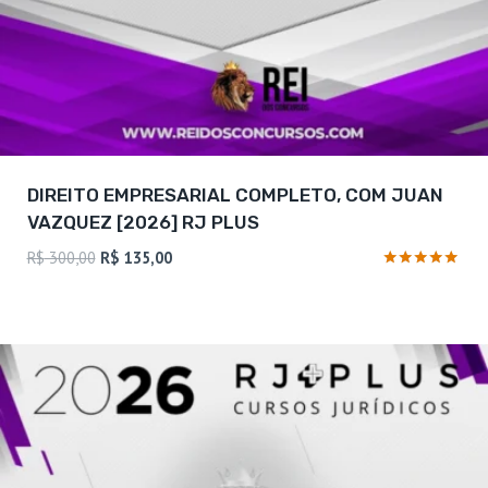
DIREITO EMPRESARIAL COMPLETO, COM JUAN
VAZQUEZ [2026] RJ PLUS
O
O
R$
300,00
R$
135,00
preço
preço
Avaliação
4.75
original
atual
de 5
era:
é:
R$ 300,00.
R$ 135,00.