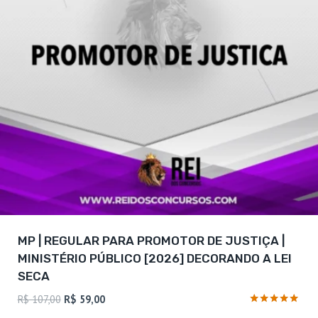
MP | REGULAR PARA PROMOTOR DE JUSTIÇA |
MINISTÉRIO PÚBLICO [2026] DECORANDO A LEI
SECA
O
O
R$
107,00
R$
59,00
preço
preço
Avaliação