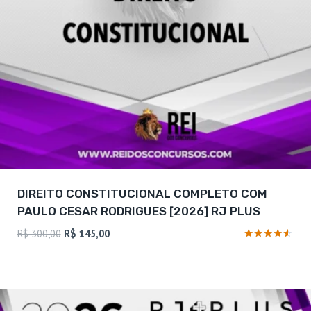
DIREITO CONSTITUCIONAL COMPLETO COM
PAULO CESAR RODRIGUES [2026] RJ PLUS
O
O
R$
300,00
R$
145,00
preço
preço
Avaliação
4.38
original
atual
de 5
era:
é:
R$ 300,00.
R$ 145,00.