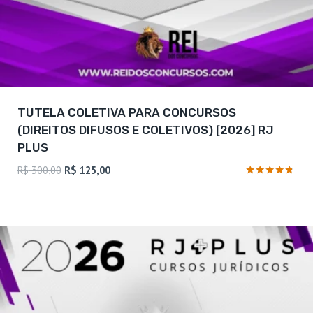
TUTELA COLETIVA PARA CONCURSOS
(DIREITOS DIFUSOS E COLETIVOS) [2026] RJ
PLUS
O
O
R$
300,00
R$
125,00
preço
preço
Avaliação
4.63
original
atual
de 5
era:
é:
R$ 300,00.
R$ 125,00.