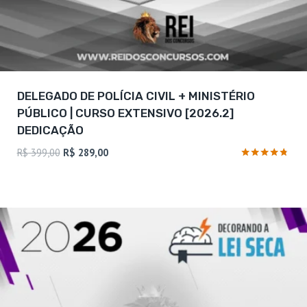
DELEGADO DE POLÍCIA CIVIL + MINISTÉRIO
PÚBLICO | CURSO EXTENSIVO [2026.2]
DEDICAÇÃO
O
O
R$
399,00
R$
289,00
preço
preço
Avaliação
4.6
original
atual
de 5
era:
é:
R$ 399,00.
R$ 289,00.