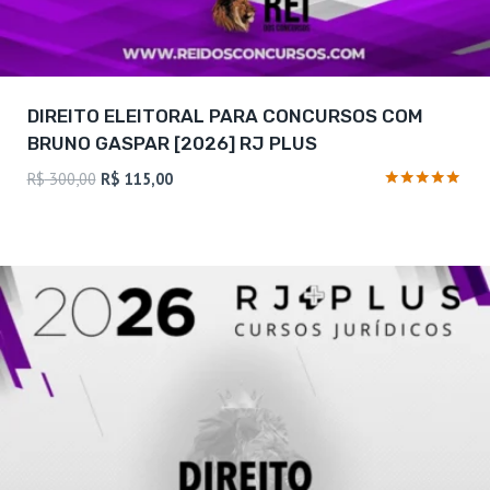
DIREITO ELEITORAL PARA CONCURSOS COM
BRUNO GASPAR [2026] RJ PLUS
O
O
R$
300,00
R$
115,00
preço
preço
Avaliação
4.75
original
atual
de 5
era:
é:
R$ 300,00.
R$ 115,00.