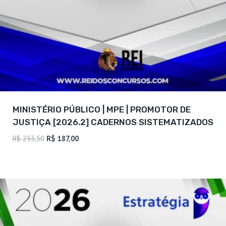
MINISTÉRIO PÚBLICO | MPE | PROMOTOR DE
JUSTIÇA [2026.2] CADERNOS SISTEMATIZADOS
O
O
R$
253,50
R$
187,00
preço
preço
original
atual
era:
é:
R$ 253,50.
R$ 187,00.