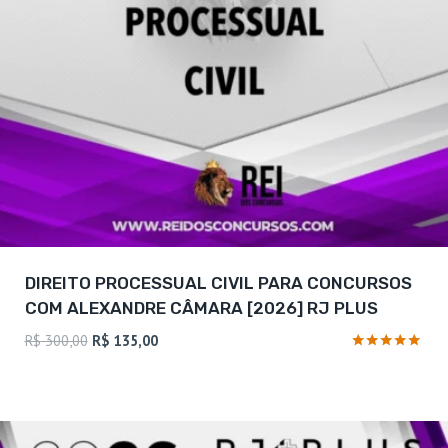
DIREITO PROCESSUAL CIVIL PARA CONCURSOS
COM ALEXANDRE CÂMARA [2026] RJ PLUS
O
O
R$
300,00
R$
135,00
preço
preço
Avaliação
4.88
original
atual
de 5
era:
é:
R$ 300,00.
R$ 135,00.