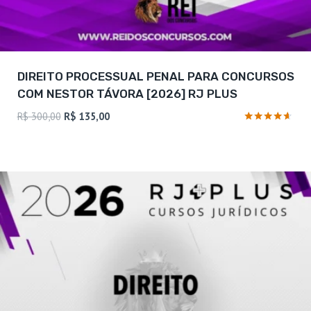
DIREITO PROCESSUAL PENAL PARA CONCURSOS
COM NESTOR TÁVORA [2026] RJ PLUS
O
O
R$
300,00
R$
135,00
preço
preço
Avaliação
4.5
original
atual
de 5
era:
é:
R$ 300,00.
R$ 135,00.