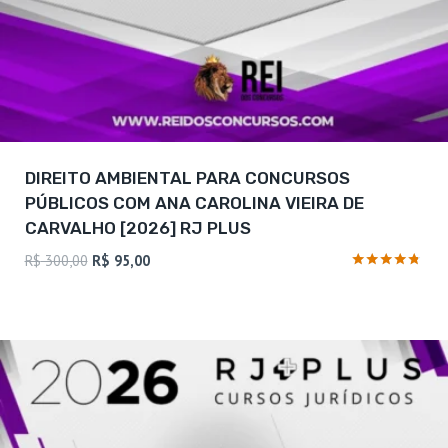
DIREITO AMBIENTAL PARA CONCURSOS
PÚBLICOS COM ANA CAROLINA VIEIRA DE
CARVALHO [2026] RJ PLUS
O
O
R$
300,00
R$
95,00
preço
preço
Avaliação
4.63
original
atual
de 5
era:
é:
R$ 300,00.
R$ 95,00.