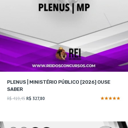
PLENUS | MINISTÉRIO PÚBLICO [2026] OUSE
SABER
O
O
R$
419,45
R$
327,80
preço
preço
Avaliação
4.73
original
atual
de 5
era:
é:
R$ 419,45.
R$ 327,80.