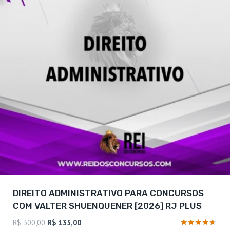
DIREITO ADMINISTRATIVO PARA CONCURSOS
COM VALTER SHUENQUENER [2026] RJ PLUS
O
O
R$
300,00
R$
135,00