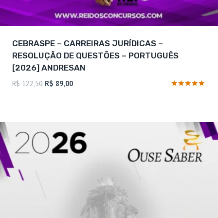
CEBRASPE – CARREIRAS JURÍDICAS –
RESOLUÇÃO DE QUESTÕES – PORTUGUÊS
[2026] ANDRESAN
O
O
R$
122,50
R$
89,00
preço
preço
Avaliação
4.75
original
atual
de 5
era:
é:
R$ 122,50.
R$ 89,00.