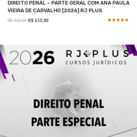
DIREITO PENAL – PARTE GERAL COM ANA PAULA
VIEIRA DE CARVALHO [2026] RJ PLUS
O
O
R$
300,00
R$
155,00
preço
preço
Avaliação
5
original
atual
de 5
era:
é:
R$ 300,00.
R$ 155,00.