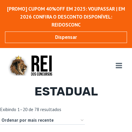
Pular
[PROMO] CUPOM 40%OFF EM 2025: VOUPASSAR | EM
para
2026 CONFIRA O DESCONTO DISPONÍVEL:
o
REIDOSCONC
Conteúdo
Dispensar
ESTADUAL
Classificado
Exibindo 1–20 de 78 resultados
por
mais