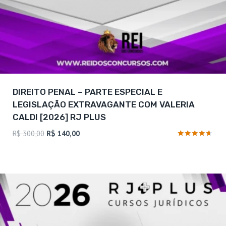
DIREITO PENAL – PARTE ESPECIAL E
LEGISLAÇÃO EXTRAVAGANTE COM VALERIA
CALDI [2026] RJ PLUS
O
O
R$
300,00
R$
140,00
preço
preço
Avaliação
4.5
original
atual
de 5
era:
é:
R$ 300,00.
R$ 140,00.