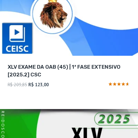
XLV EXAME DA OAB (45) | 1ª FASE EXTENSIVO
[2025.2] CSC
O
O
R$
209,85
R$
123,00
preço
preço
Avaliação
4.5
original
atual
de 5
era:
é:
R$ 209,85.
R$ 123,00.