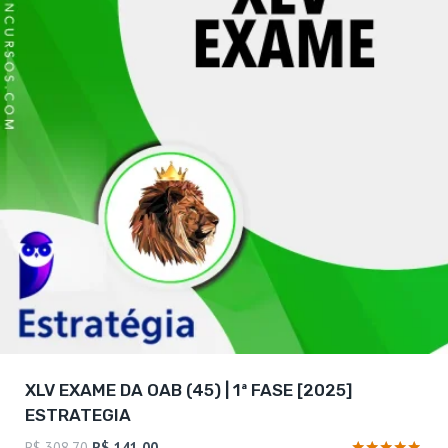
XLV EXAME DA OAB (45) | 1ª FASE [2025]
ESTRATEGIA
O
O
R$
308,70
R$
141,00