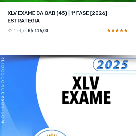
XLV EXAME DA OAB (45) | 1ª FASE [2026]
ESTRATEGIA
O
O
R$
154,35
R$
116,00
preço
preço
Avaliação
4.82
original
atual
de 5
era:
é:
R$ 154,35.
R$ 116,00.