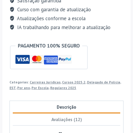
Satisfação garantida
Estrategia
Curso com garantia de atualização
quantidade
Atualizações conforme a escola
IA trabalhando para melhorar a atualização
PAGAMENTO 100% SEGURO
Categorias:
Carreiras Jurídicas
,
Cursos 2025.2
,
Delegado de Polícia
,
EST
,
Por ano
,
Por Escola
,
Regulares 2025
Descrição
Avaliações (12)