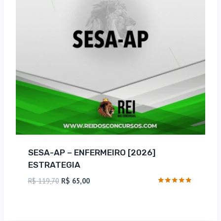
SESA-AP – ENFERMEIRO [2026]
ESTRATEGIA
O
O
R$
119,70
R$
65,00
preço
preço
Avaliação
5
original
atual
de 5
era:
é: