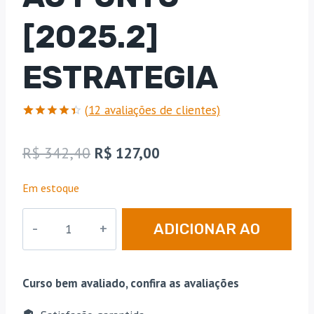
[2025.2]
ESTRATEGIA
(
12
avaliações de clientes)
Avaliado
12
como
O
O
R$
342,40
R$
127,00
4.42
de
5, com
preço
preço
baseado
Em estoque
em
original
atual
avaliações
de
Delta
era:
é:
clientes
ADICIONAR AO
-
R$ 342,40.
R$ 127,00.
Direto
CARRINHO
ao
Curso bem avaliado, confira as avaliações
Ponto
[2025.2]