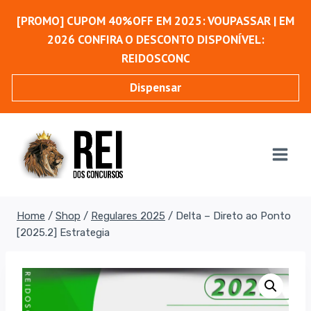
Pular
[PROMO] CUPOM 40%OFF EM 2025: VOUPASSAR | EM
para
2026 CONFIRA O DESCONTO DISPONÍVEL:
o
REIDOSCONC
Conteúdo
Dispensar
Home
/
Shop
/
Regulares 2025
/
Delta – Direto ao Ponto
[2025.2] Estrategia