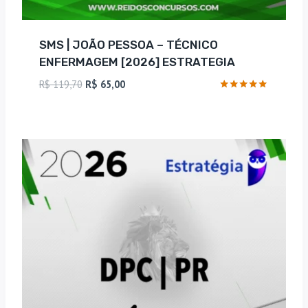
SMS | JOÃO PESSOA – TÉCNICO
ENFERMAGEM [2026] ESTRATEGIA
O
O
R$
119,70
R$
65,00
preço
preço
Avaliação
5
original
atual
de 5
era:
é:
R$ 119,70.
R$ 65,00.