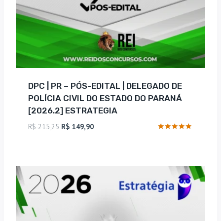
DPC | PR – PÓS-EDITAL | DELEGADO DE
POLÍCIA CIVIL DO ESTADO DO PARANÁ
[2026.2] ESTRATEGIA
O
O
R$
215,25
R$
149,90
preço
preço
Avaliação
5
original
atual
de 5
era:
é:
R$ 215,25.
R$ 149,90.