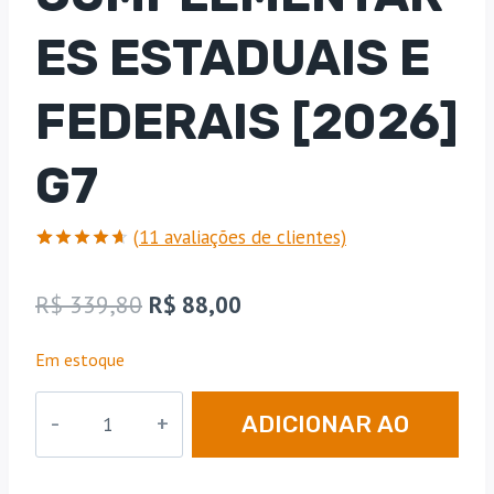
ES ESTADUAIS E
FEDERAIS [2026]
G7
(
11
avaliações de clientes)
Avaliado
11
como
O
O
R$
339,80
R$
88,00
4.64
de
5, com
preço
preço
baseado
Em estoque
em
original
atual
avaliações
de
Disciplinas
era:
é:
clientes
ADICIONAR AO
Complementares
R$ 339,80.
R$ 88,00.
Estaduais
CARRINHO