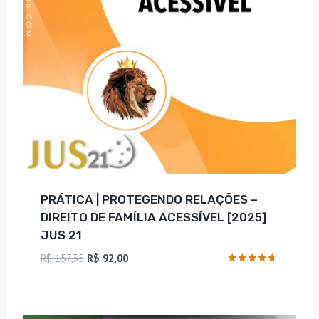
PRÁTICA | PROTEGENDO RELAÇÕES –
DIREITO DE FAMÍLIA ACESSÍVEL [2025]
JUS 21
O
O
R$
157,35
R$
92,00
preço
preço
Avaliação
4.57
original
atual
de 5
era:
é: