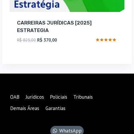
CARREIRAS JURÍDICAS [2025]
ESTRATEGIA
O
O
R$
825,00
R$
370,00
preço
preço
Avaliação
4.83
original
atual
de 5
era:
é:
R$ 825,00.
R$ 370,00.
OAB
Jurídicos
Policiais
Tribunais
Demais Áreas
Garantias
WhatsApp