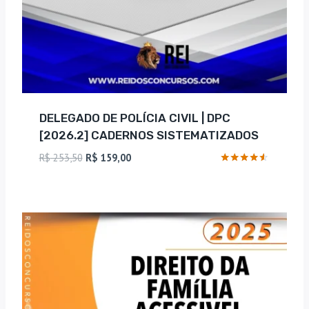
DELEGADO DE POLÍCIA CIVIL | DPC
[2026.2] CADERNOS SISTEMATIZADOS
O
O
R$
253,50
R$
159,00
preço
preço
Avaliação
4.4
original
atual
de 5
era:
é:
R$ 253,50.
R$ 159,00.