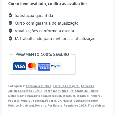
e
Curso bem avaliado, confira as avaliações
Federais
[2026]
Satisfação garantida
G7
Curso com garantia de atualização
quantidade
Atualizações conforme a escola
IA trabalhando para melhorar a atualização
PAGAMENTO 100% SEGURO
Categorias:
Advocacia Pública
,
Carreiras em geral
,
Carreiras
Jurídicas
,
Cursos 2025.2
,
Defensor Público
,
Delegado de Polícia
,
Demais
,
Estadual
,
Estadual
,
Estadual
,
Estadual
,
Estadual
,
Federal
,
Federal
,
Federal
,
Federal
,
Federal
,
G7
,
Magistratura
,
Ministério
Público
,
Municipal
,
Por ano
,
Por Escola
,
Regulares 2025
,
Trabalhista