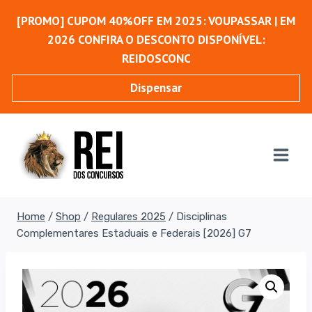
Pular
[PROMO] CUPOM 40%OFF EM 2025: VOUPASSAR | EM
para
2026 CONFIRA O DESCONTO DISPONÍVEL:
o
REIDOSCONC
Conteúdo
Dispensar
Home
/
Shop
/
Regulares 2025
/
Disciplinas
Complementares Estaduais e Federais [2026] G7