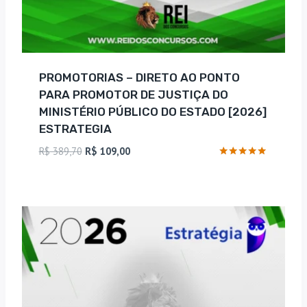
PROMOTORIAS – DIRETO AO PONTO
PARA PROMOTOR DE JUSTIÇA DO
MINISTÉRIO PÚBLICO DO ESTADO [2026]
ESTRATEGIA
O
O
R$
389,70
R$
109,00
preço
preço
Avaliação
4.75
original
atual
de 5
era:
é:
R$ 389,70.
R$ 109,00.