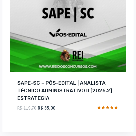
SAPE-SC – PÓS-EDITAL | ANALISTA
TÉCNICO ADMINISTRATIVO II [2026.2]
ESTRATEGIA
O
O
R$
119,70
R$
85,00
preço
preço
Avaliação
5
original
atual
de 5
era:
é:
R$ 119,70.
R$ 85,00.