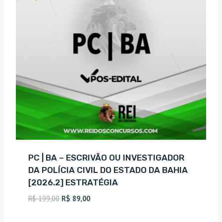
PC | BA – ESCRIVÃO OU INVESTIGADOR
DA POLÍCIA CIVIL DO ESTADO DA BAHIA
[2026.2] ESTRATÉGIA
O
O
R$
199,00
R$
89,00
preço
preço
original
atual