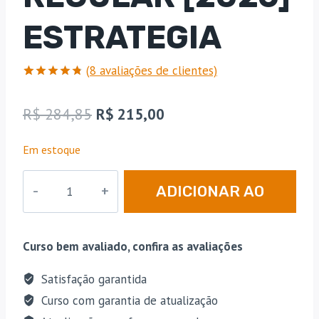
ESTRATEGIA
(
8
avaliações de clientes)
Avaliado
8
como
4.75
O
O
R$
284,85
R$
215,00
de 5, com
baseado
preço
preço
em
Em estoque
avaliações
original
atual
de
clientes
ENAM
era:
é:
ADICIONAR AO
|
R$ 284,85.
R$ 215,00.
Curso
CARRINHO
Regular
Curso bem avaliado, confira as avaliações
[2026]
Estrategia
Satisfação garantida
quantidade
Curso com garantia de atualização