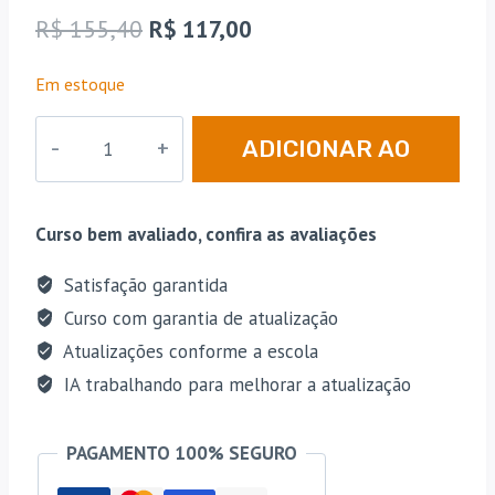
como
4.6
O
O
R$
155,40
R$
117,00
de 5, com
baseado
preço
preço
em
Em estoque
avaliações
original
atual
de
clientes
PM
era:
é:
ADICIONAR AO
|
R$ 155,40.
R$ 117,00.
MG
CARRINHO
-
Curso bem avaliado, confira as avaliações
Pós
Edital
Satisfação garantida
-
Curso com garantia de atualização
Curso
Atualizações conforme a escola
de
IA trabalhando para melhorar a atualização
Formação
de
PAGAMENTO 100% SEGURO
Oficiais
da