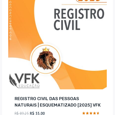
REGISTRO CIVIL DAS PESSOAS
NATURAIS | ESQUEMATIZADO [2025] VFK
O
O
R$
89,25
R$
55,00