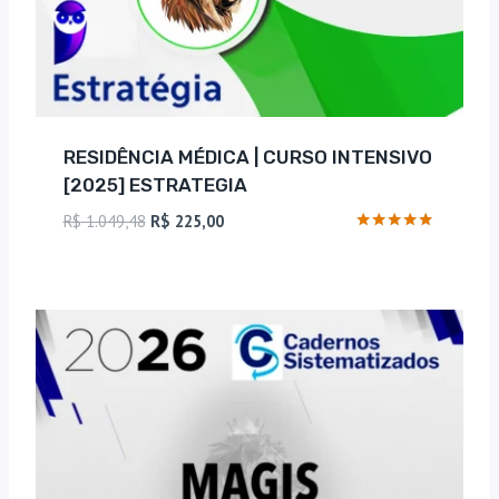
RESIDÊNCIA MÉDICA | CURSO INTENSIVO
[2025] ESTRATEGIA
O
O
R$
1.049,48
R$
225,00
preço
preço
Avaliação
4.8
original
atual
de 5
era:
é:
R$ 1.049,48.
R$ 225,00.