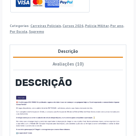
Polícia
Militar
do
Categorias:
Carreiras Policiais
,
Cursos 2026
,
Polícia Militar
,
Por ano
,
Estado
Por Escola
,
Supremo
de
Minas
Descrição
Gerais
[2026]
Avaliações (10)
SUP
DESCRIÇÃO
quantidade