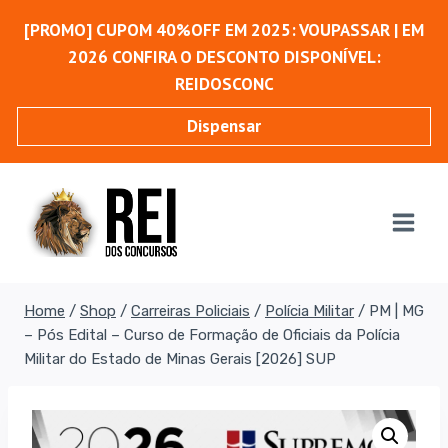
Pular
[PROMO] CUPOM 40%OFF EM 2025: VOUPASSAR | EM
para
2026 CONFIRA O DESCONTO DISPONÍVEL:
o
REIDOSCONC
Conteúdo
Dispensar
Home
/
Shop
/
Carreiras Policiais
/
Polícia Militar
/
PM | MG
– Pós Edital – Curso de Formação de Oficiais da Polícia
Militar do Estado de Minas Gerais [2026] SUP