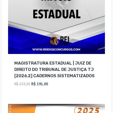
MAGISTRATURA ESTADUAL | JUIZ DE
DIREITO DO TRIBUNAL DE JUSTIÇA TJ
[2026.2] CADERNOS SISTEMATIZADOS
O
O
R$
253,50
R$
191,00
preço
preço
original
atual
era:
é:
R$ 253,50.
R$ 191,00.