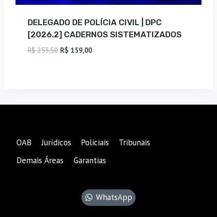
DELEGADO DE POLÍCIA CIVIL | DPC
[2026.2] CADERNOS SISTEMATIZADOS
O
O
R$
253,50
R$
159,00
preço
preço
original
atual
era:
é:
R$ 253,50.
R$ 159,00.
OAB
Jurídicos
Policiais
Tribunais
Demais Áreas
Garantias
WhatsApp