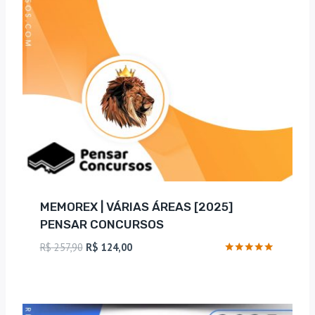
MEMOREX | VÁRIAS ÁREAS [2025]
PENSAR CONCURSOS
O
O
R$
257,90
R$
124,00
preço
preço
Avaliação
5
original
atual
de 5
era:
é:
R$ 257,90.
R$ 124,00.