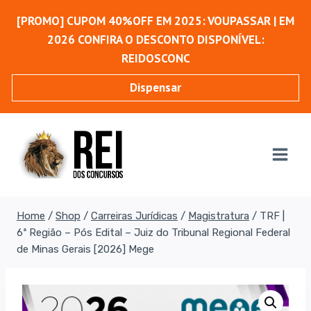
Pular
[PROMO] CUPOM 40%OFF EM 2025: VOUPASSAR | EM
para
2026 CONFIRA O DESCONTO DISPONÍVEL:
o
REIDOSCONC
Conteúdo
Dispensar
Home
/
Shop
/
Carreiras Jurídicas
/
Magistratura
/
TRF |
6ª Região – Pós Edital – Juiz do Tribunal Regional Federal
de Minas Gerais [2026] Mege