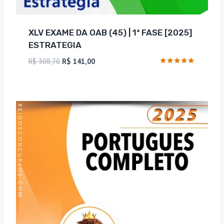
XLV EXAME DA OAB (45) | 1ª FASE [2025]
ESTRATEGIA
O
O
R$
308,70
R$
141,00
preço
preço
Avaliação
4.75
original
atual
de 5
era:
é:
R$ 308,70.
R$ 141,00.