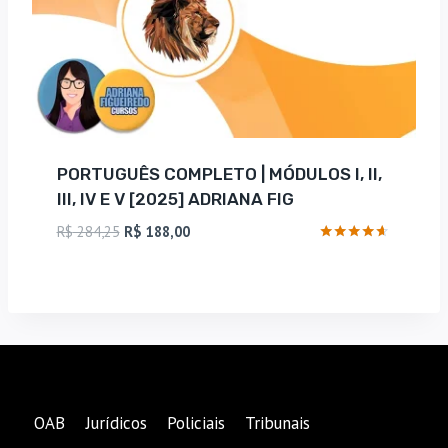
PORTUGUÊS COMPLETO | MÓDULOS I, II,
III, IV E V [2025] ADRIANA FIG
O
O
R$
284,25
R$
188,00
preço
preço
Avaliação
4.5
original
atual
de 5
era:
é:
R$ 284,25.
R$ 188,00.
OAB
Jurídicos
Policiais
Tribunais