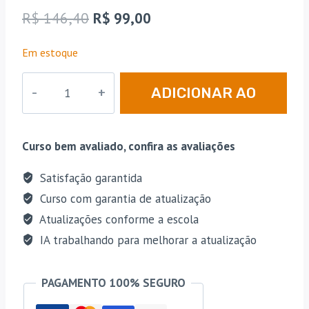
como
4.69
O
O
R$
146,40
R$
99,00
de 5, com
baseado
preço
preço
em
Em estoque
avaliações
original
atual
de
clientes
TRF
era:
é:
ADICIONAR AO
|
R$ 146,40.
R$ 99,00.
6ª
CARRINHO
Região
Curso bem avaliado, confira as avaliações
-
Pós
Satisfação garantida
Edital
Curso com garantia de atualização
-
Atualizações conforme a escola
Juiz
IA trabalhando para melhorar a atualização
do
Tribunal
PAGAMENTO 100% SEGURO
Regional
Federal