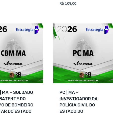
é:
R$ 209,70.
preço
O
Avaliação
R$
109,00
4.83
R$ 93,00.
original
preço
de 5
era:
atual
R$ 299,00.
é:
R$ 109,00.
| MA – SOLDADO
PC | MA –
BATENTE DO
INVESTIGADOR DA
O DE BOMBEIRO
POLÍCIA CIVIL DO
TAR DO ESTADO
ESTADO DO