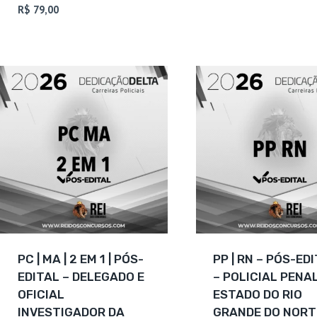
atual
era:
O
preço
Avaliação
R$
79,00
5
é:
R$ 239,70.
preço
original
de 5
R$ 89,00.
atual
era:
é:
R$ 159,70.
R$ 79,00.
PC | MA | 2 EM 1 | PÓS-
PP | RN – PÓS-ED
EDITAL – DELEGADO E
– POLICIAL PENA
OFICIAL
ESTADO DO RIO
INVESTIGADOR DA
GRANDE DO NORT