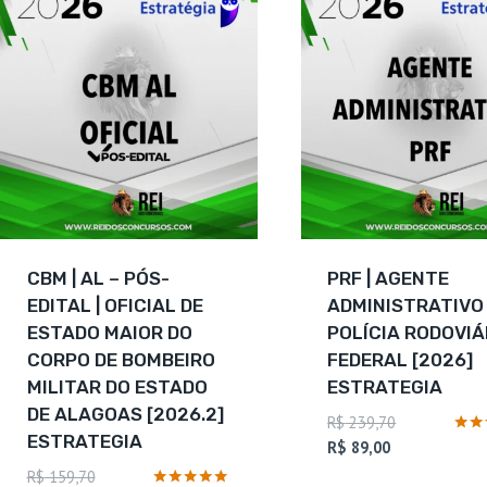
CBM | AL – PÓS-
PRF | AGENTE
EDITAL | OFICIAL DE
ADMINISTRATIVO
ESTADO MAIOR DO
POLÍCIA RODOVIÁ
CORPO DE BOMBEIRO
FEDERAL [2026]
MILITAR DO ESTADO
ESTRATEGIA
DE ALAGOAS [2026.2]
O
R$
239,70
ESTRATEGIA
O
preço
Avali
R$
89,00
4.5
preço
original
O
R$
159,70
de 5