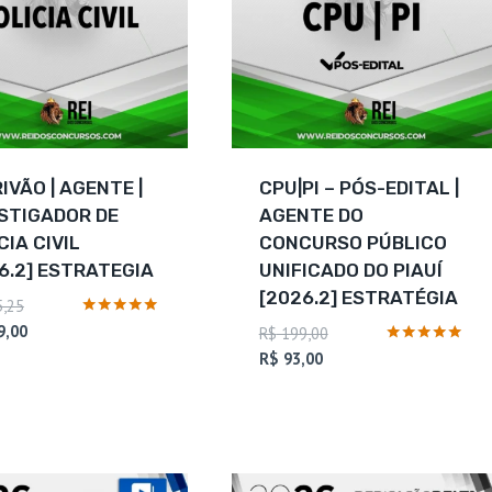
IVÃO | AGENTE |
CPU|PI – PÓS-EDITAL |
STIGADOR DE
AGENTE DO
CIA CIVIL
CONCURSO PÚBLICO
6.2] ESTRATEGIA
UNIFICADO DO PIAUÍ
[2026.2] ESTRATÉGIA
O
,25
preço
O
Avaliação
9,00
O
R$
199,00
5
original
preço
O
preço
Avaliação
R$
93,00
de 5
5
era:
atual
preço
original
de 5
R$ 215,25.
é:
atual
era:
R$ 109,00.
é:
R$ 199,00.
R$ 93,00.