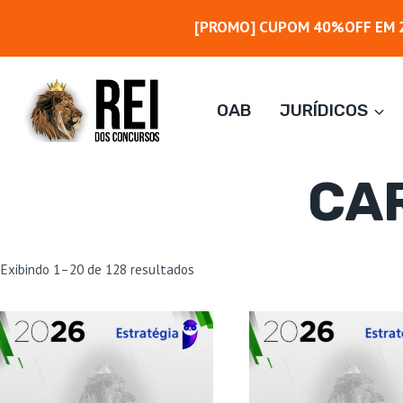
Pular
[PROMO] CUPOM 40%OFF EM 2
para
o
Conteúdo
OAB
JURÍDICOS
CAR
Classificado
Exibindo 1–20 de 128 resultados
por
mais
recente