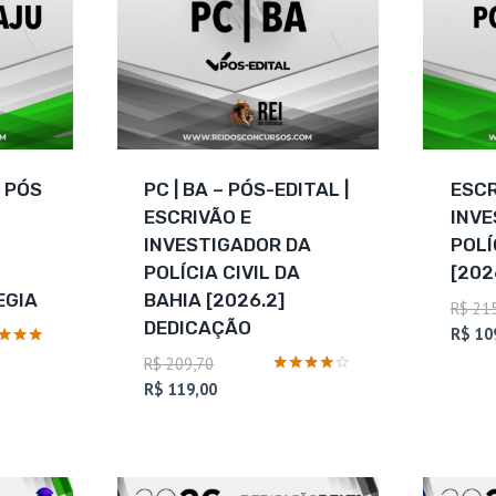
 PÓS
PC | BA – PÓS-EDITAL |
ESCR
ESCRIVÃO E
INVE
INVESTIGADOR DA
POLÍ
POLÍCIA CIVIL DA
[202
EGIA
BAHIA [2026.2]
R$
215
DEDICAÇÃO
R$
10
ação
O
R$
209,70
preço
O
Avaliação
R$
119,00
4
original
preço
de 5
era:
atual
R$ 209,70.
é:
R$ 119,00.