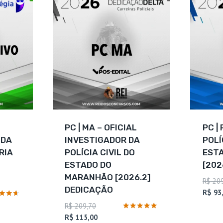
PC | MA – OFICIAL
PC |
 DA
INVESTIGADOR DA
POLÍ
RIA
POLÍCIA CIVIL DO
EST
ESTADO DO
[202
MARANHÃO [2026.2]
R$
209
DEDICAÇÃO
R$
93
ação
O
R$
209,70
preço
O
Avaliação
R$
115,00
4.88