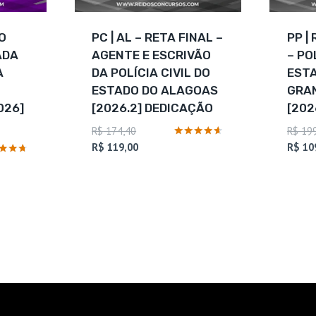
DO
PC | AL – RETA FINAL –
PP |
ADA
AGENTE E ESCRIVÃO
– PO
A
DA POLÍCIA CIVIL DO
ESTA
ESTADO DO ALAGOAS
GRAN
026]
[2026.2] DEDICAÇÃO
[202
O
R$
174,40
R$
199
preço
O
Avaliação
R$
119,00
R$
10
4.5
original
preço
ação
de 5
era:
atual
R$ 174,40.
é:
R$ 119,00.