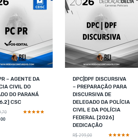
 PR – AGENTE DA
DPC|DPF DISCURSIVA
CIA CIVIL DO
– PREPARAÇÃO PARA
ADO DO PARANÁ
DISCURSIVA DE
6.2] CSC
DELEGADO DA POLÍCIA
CIVIL E DA POLÍCIA
O
,70
FEDERAL [2026]
O
preço
Avaliação
,00
4.88
DEDICAÇÃO
preço
original
de 5
atual
era:
O
R$
299,00