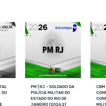
original
preço
de 5
era:
atual
R$ 209,70.
é:
R$ 115,00.
ITAL
PM | RJ – SOLDADO DA
CBM 
L DO
POLÍCIA MILITAR DO
COM
ESTADO DO RIO DE
CORP
E
JANEIRO [2026.2]
MILI