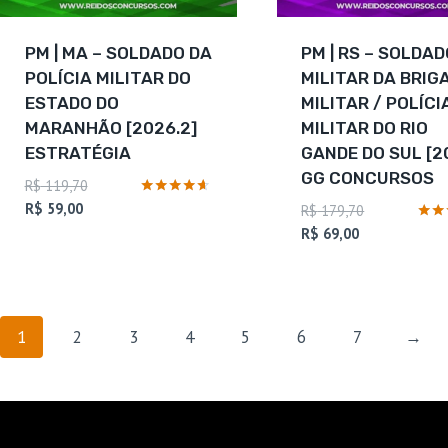
PM | MA – SOLDADO DA
PM | RS – SOLDA
POLÍCIA MILITAR DO
MILITAR DA BRIG
ESTADO DO
MILITAR / POLÍCI
MARANHÃO [2026.2]
MILITAR DO RIO
ESTRATÉGIA
GANDE DO SUL [2
GG CONCURSOS
O
R$
119,70
O
preço
Avaliação
R$
59,00
O
R$
179,70
4.5
preço
original
O
preço
Avali
R$
69,00
de 5
4.6
atual
era:
preço
original
de 5
é:
R$ 119,70.
atual
era:
R$ 59,00.
é:
R$ 179,70.
R$ 69,00.
1
2
3
4
5
6
7
→