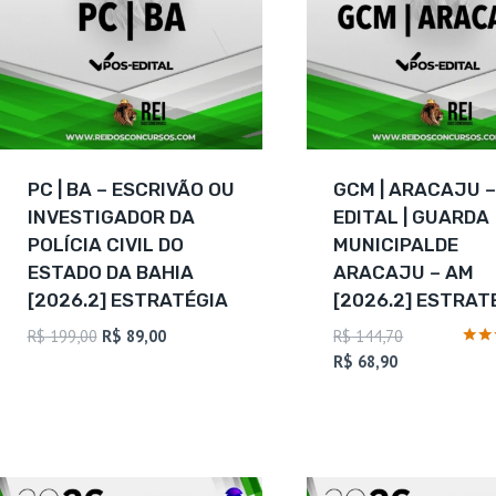
PC | BA – ESCRIVÃO OU
GCM | ARACAJU –
INVESTIGADOR DA
EDITAL | GUARDA
POLÍCIA CIVIL DO
MUNICIPALDE
ESTADO DA BAHIA
ARACAJU – AM
[2026.2] ESTRATÉGIA
[2026.2] ESTRAT
O
O
O
R$
199,00
R$
89,00
R$
144,70
preço
preço
O
preço
Avali
R$
68,90
5
original
atual
preço
original
de 5
era:
é:
atual
era:
R$ 199,00.
R$ 89,00.
é:
R$ 144,70.
R$ 68,90.