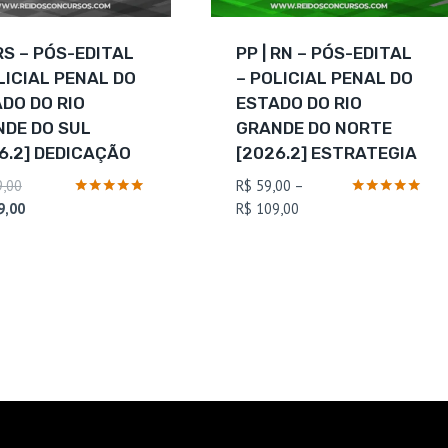
 RS – PÓS-EDITAL
PP | RN – PÓS-EDITAL
LICIAL PENAL DO
– POLICIAL PENAL DO
DO DO RIO
ESTADO DO RIO
DE DO SUL
GRANDE DO NORTE
6.2] DEDICAÇÃO
[2026.2] ESTRATEGIA
O
,00
R$
59,00
–
preço
O
Faixa
Avaliação
Avaliação
9,00
R$
109,00
5
5
original
preço
de
de 5
de 5
era:
atual
preço:
R$ 199,00.
é:
R$ 59,00
R$ 109,00.
através
R$ 109,00