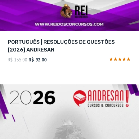
PORTUGUÊS | RESOLUÇÕES DE QUESTÕES
[2026] ANDRESAN
O
O
R$
135,00
R$
92,00
preço
preço
Avaliação
5
original
atual
de 5
era:
é:
R$ 135,00.
R$ 92,00.