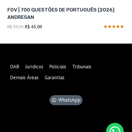
FGV | 700 QUESTÕES DE PORTUGUÊS [2026]
ANDRESAN
O
O
R$
95,55
R$
65,00
preço
preço
Avaliação
4.67
original
atual
de 5
era:
é:
R$ 95,55.
R$ 65,00.
OAB
Jurídicos
Policiais
Tribunais
Demais Áreas
Garantias
WhatsApp