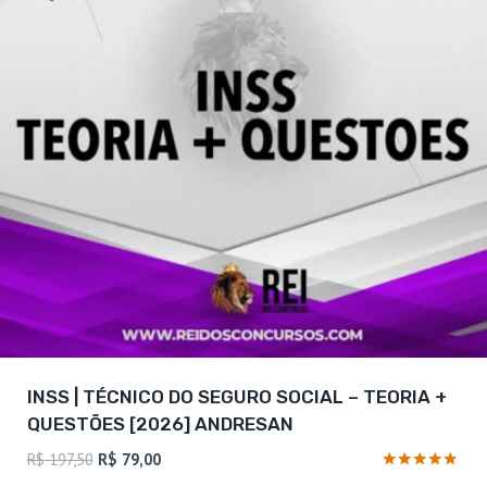
INSS | TÉCNICO DO SEGURO SOCIAL – TEORIA +
QUESTÕES [2026] ANDRESAN
O
O
R$
197,50
R$
79,00
preço
preço
Avaliação