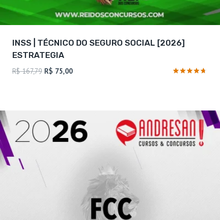
INSS | TÉCNICO DO SEGURO SOCIAL [2026]
ESTRATEGIA
O
O
R$
167,79
R$
75,00
preço
preço
Avaliação
4.58
original
atual
de 5
era:
é:
R$ 167,79.
R$ 75,00.