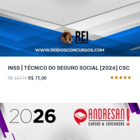
INSS | TÉCNICO DO SEGURO SOCIAL [2026] CSC
O
O
R$
167,79
R$
75,00
preço
preço
Avaliação
4.6
original
atual
de 5
era:
é:
R$ 167,79.
R$ 75,00.