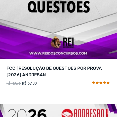
FCC | RESOLUÇÃO DE QUESTÕES POR PROVA
[2026] ANDRESAN
O
O
R$
48,75
R$
37,00
preço
preço
Avaliação
4.5
original
atual
de 5
era:
é:
R$ 48,75.
R$ 37,00.