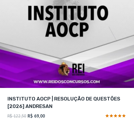
INSTITUTO AOCP | RESOLUÇÃO DE QUESTÕES
[2026] ANDRESAN
O
O
R$
122,50
R$
69,00
preço
preço
Avaliação
4.77
original
atual
de 5