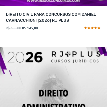
DIREITO CIVIL PARA CONCURSOS COM DANIEL
CARNACCHIONI [2026] RJ PLUS
O
O
R$
300,00
R$
145,00
preço
preço
Avaliação
4.88
original
atual
de 5
era:
é:
R$ 300,00.
R$ 145,00.