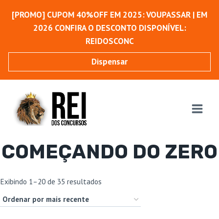
Pular
[PROMO] CUPOM 40%OFF EM 2025: VOUPASSAR | EM
para
2026 CONFIRA O DESCONTO DISPONÍVEL:
o
REIDOSCONC
Conteúdo
Dispensar
COMEÇANDO DO ZERO
Classificado
Exibindo 1–20 de 35 resultados
por
mais