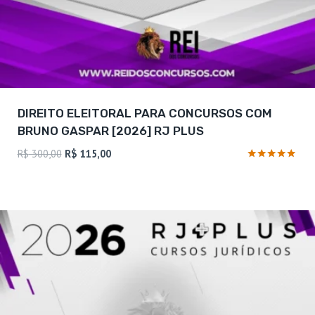
DIREITO ELEITORAL PARA CONCURSOS COM
BRUNO GASPAR [2026] RJ PLUS
O
O
R$
300,00
R$
115,00
preço
preço
Avaliação
4.75
original
atual
de 5
era:
é:
R$ 300,00.
R$ 115,00.