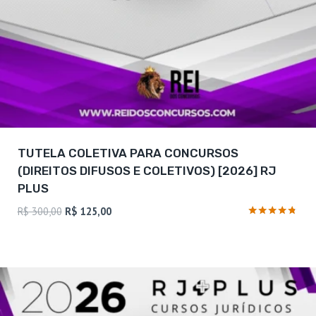
TUTELA COLETIVA PARA CONCURSOS
(DIREITOS DIFUSOS E COLETIVOS) [2026] RJ
PLUS
O
O
R$
300,00
R$
125,00
preço
preço
Avaliação
4.63
original
atual
de 5
era:
é:
R$ 300,00.
R$ 125,00.