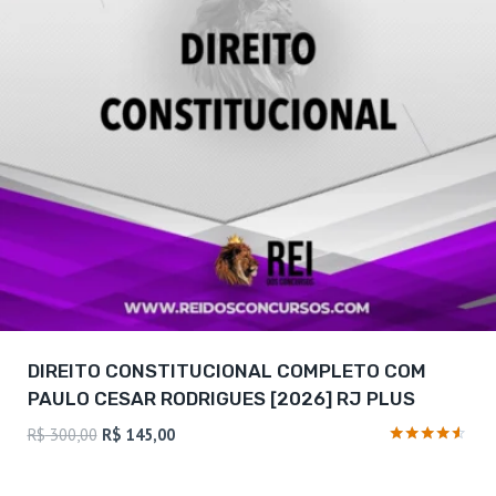
DIREITO CONSTITUCIONAL COMPLETO COM
PAULO CESAR RODRIGUES [2026] RJ PLUS
O
O
R$
300,00
R$
145,00
preço
preço
Avaliação
4.38
original
atual
de 5