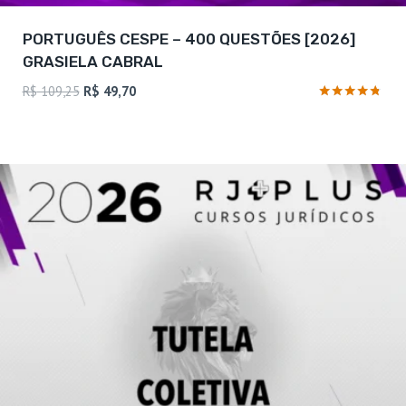
PORTUGUÊS CESPE – 400 QUESTÕES [2026]
GRASIELA CABRAL
O
O
R$
109,25
R$
49,70
preço
preço
Avaliação
4.6
original
atual
de 5
era:
é:
R$ 109,25.
R$ 49,70.