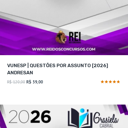
VUNESP | QUESTÕES POR ASSUNTO [2026]
ANDRESAN
O
O
R$
120,00
R$
59,00
preço
preço
Avaliação
4.62
original
atual
de 5
era:
é:
R$ 120,00.
R$ 59,00.