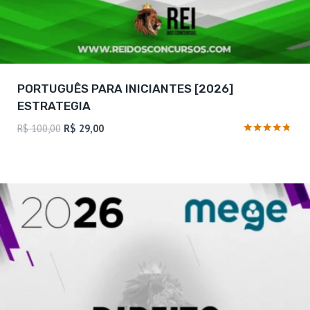
PORTUGUÊS PARA INICIANTES [2026]
ESTRATEGIA
O
O
R$
100,00
R$
29,00
preço
preço
Avaliação
4.63
original
atual
de 5
era:
é:
R$ 100,00.
R$ 29,00.