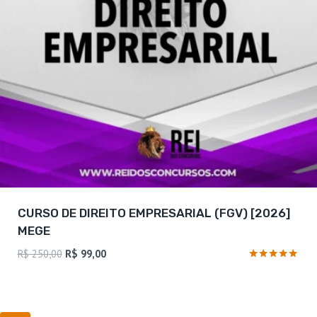
CURSO DE DIREITO EMPRESARIAL (FGV) [2026]
MEGE
O
O
R$
250,00
R$
99,00
preço
preço
Avaliação
4.73
original
atual
de 5
era:
é: