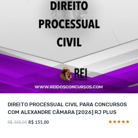
DIREITO PROCESSUAL CIVIL PARA CONCURSOS
COM ALEXANDRE CÂMARA [2026] RJ PLUS
O
O
R$
300,00
R$
135,00
preço
preço
Avaliação
4.88
original
atual
de 5