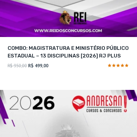
COMBO: MAGISTRATURA E MINISTÉRIO PÚBLICO
ESTADUAL – 13 DISCIPLINAS [2026] RJ PLUS
O
O
R$
950,00
R$
499,00
preço
preço
Avaliação
4.88
original
atual
de 5
era:
é:
R$ 950,00.
R$ 499,00.