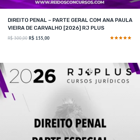
DIREITO PENAL – PARTE GERAL COM ANA PAULA
VIEIRA DE CARVALHO [2026] RJ PLUS
O
O
R$
300,00
R$
155,00
preço
preço
Avaliação
5
original
atual
de 5
era:
é:
R$ 300,00.
R$ 155,00.