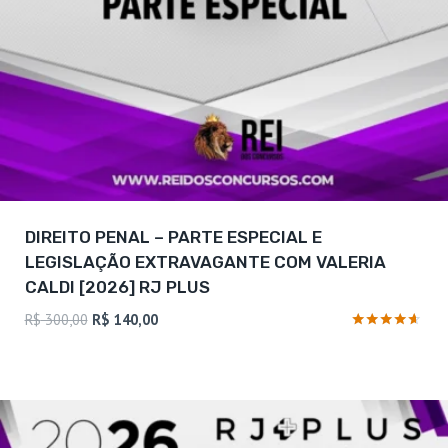
DIREITO PENAL – PARTE ESPECIAL E
LEGISLAÇÃO EXTRAVAGANTE COM VALERIA
CALDI [2026] RJ PLUS
O
O
R$
300,00
R$
140,00
preço
preço
Avaliação
4.5
original
atual
de 5
era:
é:
R$ 300,00.
R$ 140,00.