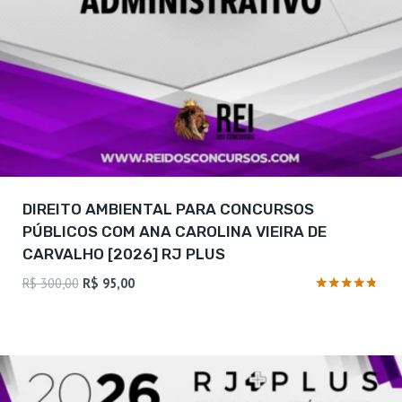
DIREITO AMBIENTAL PARA CONCURSOS
PÚBLICOS COM ANA CAROLINA VIEIRA DE
CARVALHO [2026] RJ PLUS
O
O
R$
300,00
R$
95,00
preço
preço
Avaliação
4.63
original
atual
de 5
era:
é:
R$ 300,00.
R$ 95,00.