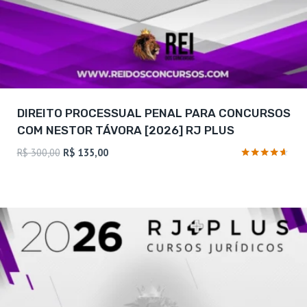
DIREITO PROCESSUAL PENAL PARA CONCURSOS
COM NESTOR TÁVORA [2026] RJ PLUS
O
O
R$
300,00
R$
135,00
preço
preço
Avaliação
4.5
original
atual
de 5
era:
é:
R$ 300,00.
R$ 135,00.