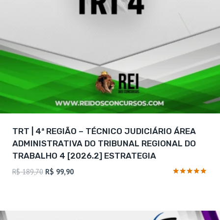
TRT | 4ª REGIÃO – TÉCNICO JUDICIÁRIO ÁREA
ADMINISTRATIVA DO TRIBUNAL REGIONAL DO
TRABALHO 4 [2026.2] ESTRATEGIA
O
O
R$
189,70
R$
99,90
preço
preço
Avaliação
5
original
atual
de 5
era:
é:
R$ 189,70.
R$ 99,90.