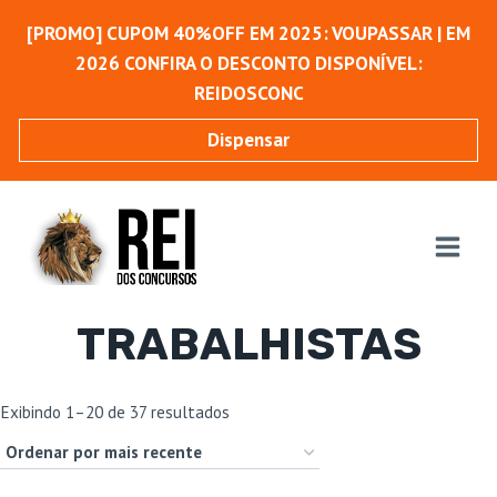
Pular
[PROMO] CUPOM 40%OFF EM 2025: VOUPASSAR | EM
para
2026 CONFIRA O DESCONTO DISPONÍVEL:
o
REIDOSCONC
Conteúdo
Dispensar
TRABALHISTAS
Classificado
Exibindo 1–20 de 37 resultados
por
mais