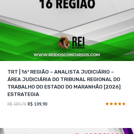
TRT | 16ª REGIÃO – ANALISTA JUDICIÁRIO –
ÁREA JUDICIÁRIA DO TRIBUNAL REGIONAL DO
TRABALHO DO ESTADO DO MARANHÃO [2026]
ESTRATEGIA
O
O
R$
389,70
R$
109,90
preço
preço
Avaliação
4.56
original
atual
de 5
era:
é:
R$ 389,70.
R$ 109,90.