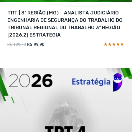
TRT | 3ª REGIÃO (MG) – ANALISTA JUDICIÁRIO –
ENGENHARIA DE SEGURANÇA DO TRABALHO DO
TRIBUNAL REGIONAL DO TRABALHO 3ª REGIÃO
[2026.2] ESTRATEGIA
O
O
R$
189,70
R$
99,90
preço
preço
Avaliação
4.75
original
atual
de 5
era:
é:
R$ 189,70.
R$ 99,90.