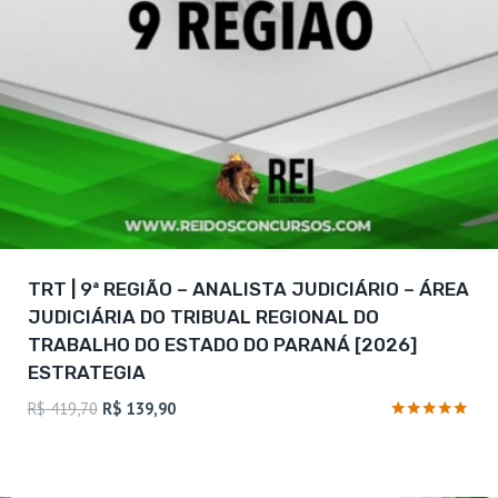
TRT | 9ª REGIÃO – ANALISTA JUDICIÁRIO – ÁREA
JUDICIÁRIA DO TRIBUAL REGIONAL DO
TRABALHO DO ESTADO DO PARANÁ [2026]
ESTRATEGIA
O
O
R$
419,70
R$
139,90
preço
preço
Avaliação
4.83
original
atual
de 5
era:
é: