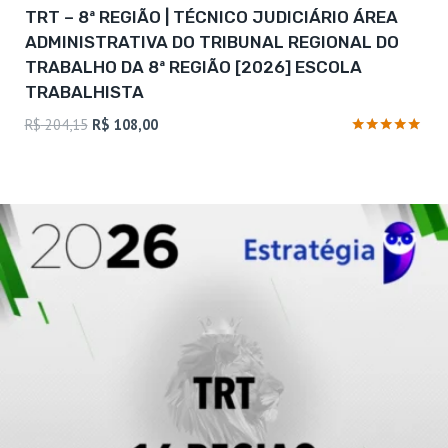
TRT – 8ª REGIÃO | TÉCNICO JUDICIÁRIO ÁREA
ADMINISTRATIVA DO TRIBUNAL REGIONAL DO
TRABALHO DA 8ª REGIÃO [2026] ESCOLA
TRABALHISTA
O
O
R$
204,15
R$
108,00
preço
preço
Avaliação
5
original
atual
de 5
era:
é:
R$ 204,15.
R$ 108,00.