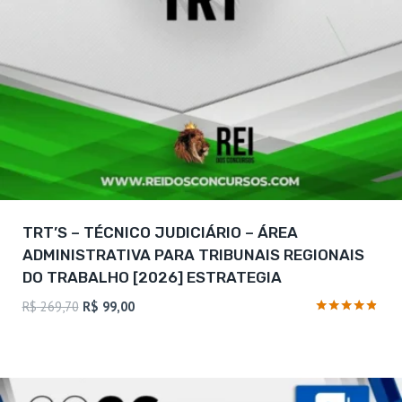
TRT’S – TÉCNICO JUDICIÁRIO – ÁREA
ADMINISTRATIVA PARA TRIBUNAIS REGIONAIS
DO TRABALHO [2026] ESTRATEGIA
O
O
R$
269,70
R$
99,00
preço
preço
Avaliação
4.67
original
atual
de 5
era:
é:
R$ 269,70.
R$ 99,00.