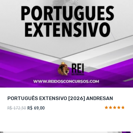
PORTUGUÊS EXTENSIVO [2026] ANDRESAN
O
O
R$
172,50
R$
69,00
preço
preço
Avaliação
4.59
original
atual
de 5
era:
é: