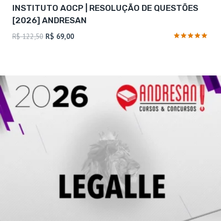
INSTITUTO AOCP | RESOLUÇÃO DE QUESTÕES
[2026] ANDRESAN
O
O
R$
122,50
R$
69,00
preço
preço
Avaliação
4.77
original
atual
de 5
era:
é:
R$ 122,50.
R$ 69,00.