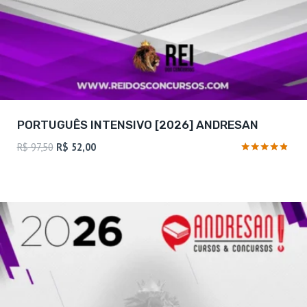
PORTUGUÊS INTENSIVO [2026] ANDRESAN
O
O
R$
97,50
R$
52,00
preço
preço
Avaliação
4.71
original
atual
de 5
era:
é:
R$ 97,50.
R$ 52,00.