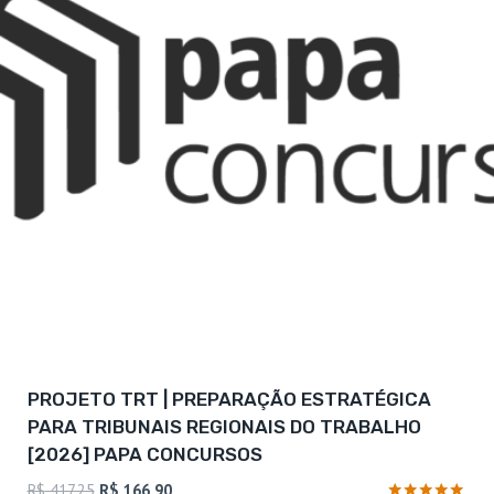
PROJETO TRT | PREPARAÇÃO ESTRATÉGICA
PARA TRIBUNAIS REGIONAIS DO TRABALHO
[2026] PAPA CONCURSOS
O
O
R$
417,25
R$
166,90