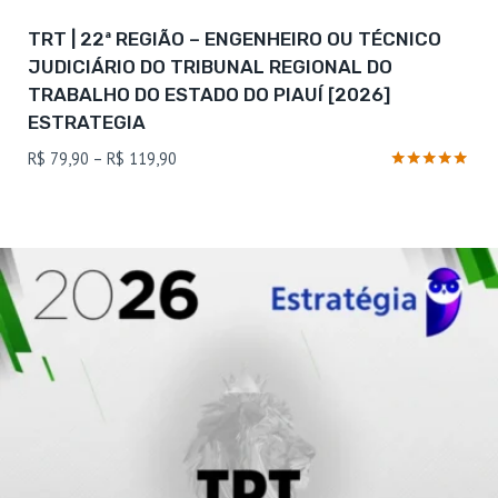
TRT | 22ª REGIÃO – ENGENHEIRO OU TÉCNICO
JUDICIÁRIO DO TRIBUNAL REGIONAL DO
TRABALHO DO ESTADO DO PIAUÍ [2026]
ESTRATEGIA
Faixa
R$
79,90
–
R$
119,90
de
Avaliação
4.75
preço:
de 5
R$ 79,90
através
R$ 119,90