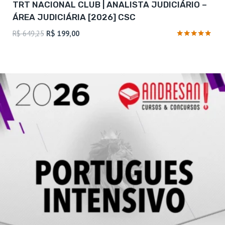
TRT NACIONAL CLUB | ANALISTA JUDICIÁRIO –
ÁREA JUDICIÁRIA [2026] CSC
O
O
R$
649,25
R$
199,00
preço
preço
Avaliação
4.81
original
atual
de 5
era:
é:
R$ 649,25.
R$ 199,00.