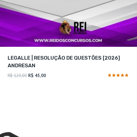
LEGALLE | RESOLUÇÃO DE QUESTÕES [2026]
ANDRESAN
O
O
R$
120,00
R$
45,00
preço
preço
Avaliação
4.69
original
atual
de 5
era:
é:
R$ 120,00.
R$ 45,00.