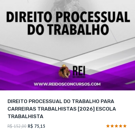
DIREITO PROCESSUAL DO TRABALHO PARA
CARREIRAS TRABALHISTAS [2026] ESCOLA
TRABALHISTA
O
O
R$
152,00
R$
75,15
preço
preço
Avaliação