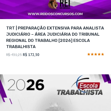
TRT | PREPARAÇÃO EXTENSIVA PARA ANALISTA
JUDICIÁRIO – ÁREA JUDICIÁRIA DO TRIBUNAL
REGIONAL DO TRABALHO [2026] ESCOLA
TRABALHISTA
O
O
R$
431,25
R$
172,50
preço
preço
Avaliação
4.62
original
atual
de 5
era:
é:
R$ 431,25.
R$ 172,50.