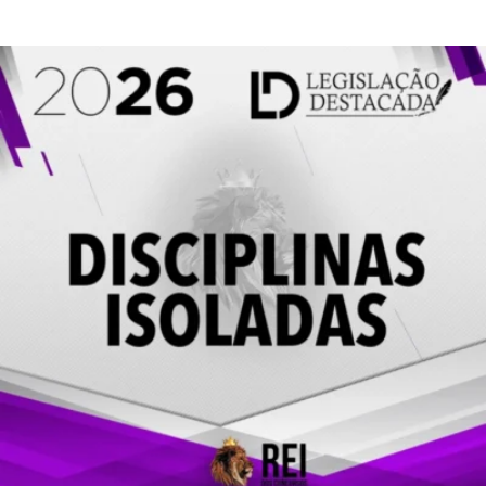
preço:
de 5
R$ 99,00
através
R$ 110,00