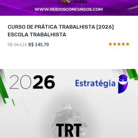
CURSO DE PRÁTICA TRABALHISTA [2026]
ESCOLA TRABALHISTA
O
O
R$
364,25
R$
145,70
preço
preço
Avaliação
4.73
original
atual
de 5
era:
é:
R$ 364,25.
R$ 145,70.