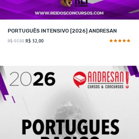
PORTUGUÊS INTENSIVO [2026] ANDRESAN
O
O
R$
97,50
R$
52,00
preço
preço
Avaliação
4.71
original
atual
de 5
era:
é:
R$ 97,50.
R$ 52,00.