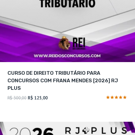
CURSO DE DIREITO TRIBUTÁRIO PARA
CONCURSOS COM FRANA MENDES [2026] RJ
PLUS
O
O
R$
300,00
R$
125,00
preço
preço
Avaliação
4.75
original
atual
de 5
era:
é:
R$ 300,00.
R$ 125,00.