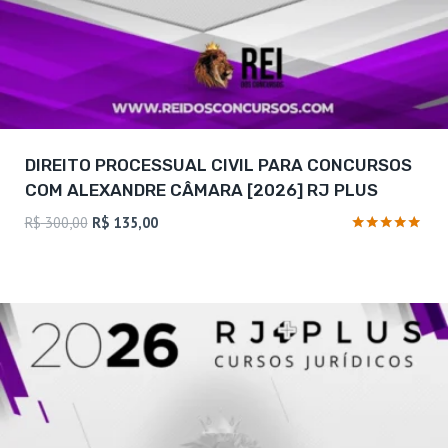
DIREITO PROCESSUAL CIVIL PARA CONCURSOS
COM ALEXANDRE CÂMARA [2026] RJ PLUS
O
O
R$
300,00
R$
135,00
preço
preço
Avaliação
4.88
original
atual
de 5
era:
é:
R$ 300,00.
R$ 135,00.