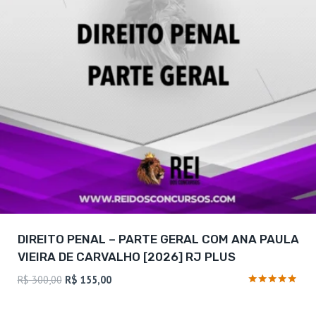
DIREITO PENAL – PARTE GERAL COM ANA PAULA
VIEIRA DE CARVALHO [2026] RJ PLUS
O
O
R$
300,00
R$
155,00
preço
preço
Avaliação
5
original
atual
de 5