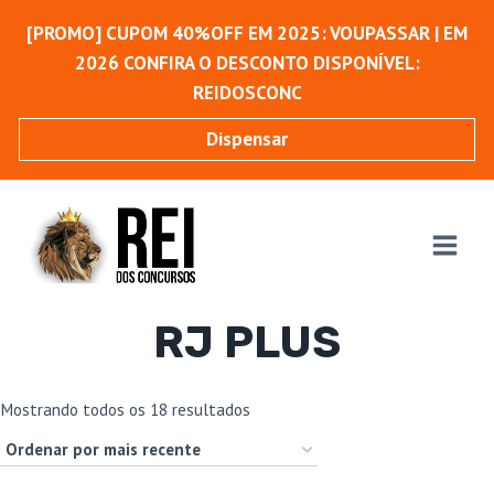
Pular
[PROMO] CUPOM 40%OFF EM 2025: VOUPASSAR | EM
para
2026 CONFIRA O DESCONTO DISPONÍVEL:
o
REIDOSCONC
Conteúdo
Dispensar
RJ PLUS
Classificado
Mostrando todos os 18 resultados
por
mais