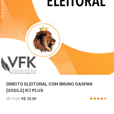
DIREITO ELEITORAL COM BRUNO GASPAR
[2025.2] RJ PLUS
O
O
R$
73,00
R$
38,00
preço
preço
Avaliação
4.4
original
atual
de 5