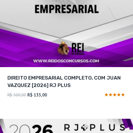
DIREITO EMPRESARIAL COMPLETO, COM JUAN
VAZQUEZ [2026] RJ PLUS
O
O
R$
300,00
R$
135,00
preço
preço
Avaliação
4.75
original
atual
de 5
era:
é:
R$ 300,00.
R$ 135,00.