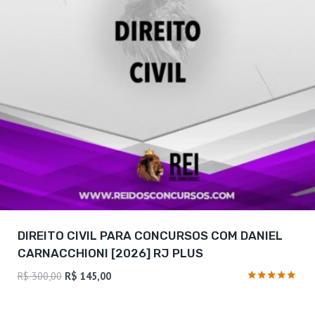
DIREITO CIVIL PARA CONCURSOS COM DANIEL
CARNACCHIONI [2026] RJ PLUS
O
O
R$
300,00
R$
145,00
preço
preço
Avaliação
4.88
original
atual
de 5