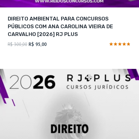
DIREITO AMBIENTAL PARA CONCURSOS
PÚBLICOS COM ANA CAROLINA VIEIRA DE
CARVALHO [2026] RJ PLUS
O
O
R$
300,00
R$
95,00
preço
preço
Avaliação
4.63
original
atual
de 5
era:
é:
R$ 300,00.
R$ 95,00.