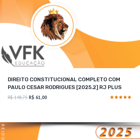
DIREITO CONSTITUCIONAL COMPLETO COM
PAULO CESAR RODRIGUES [2025.2] RJ PLUS
O
O
R$
148,75
R$
61,00
preço
preço
Avaliação
5
original
atual
de 5
era:
é:
R$ 148,75.
R$ 61,00.