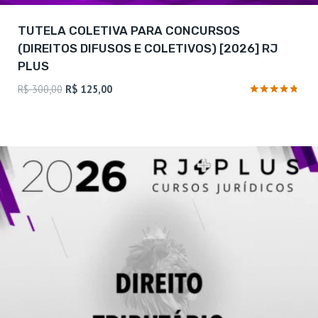
TUTELA COLETIVA PARA CONCURSOS
(DIREITOS DIFUSOS E COLETIVOS) [2026] RJ
PLUS
O
O
R$
300,00
R$
125,00
preço
preço
Avaliação
4.63
original
atual
de 5
era:
é:
R$ 300,00.
R$ 125,00.