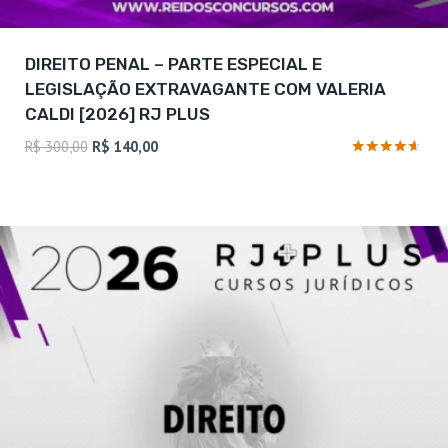
DIREITO PENAL – PARTE ESPECIAL E
LEGISLAÇÃO EXTRAVAGANTE COM VALERIA
CALDI [2026] RJ PLUS
O
O
R$
300,00
R$
140,00
preço
preço
Avaliação
4.5
original
atual
de 5
era:
é:
R$ 300,00.
R$ 140,00.