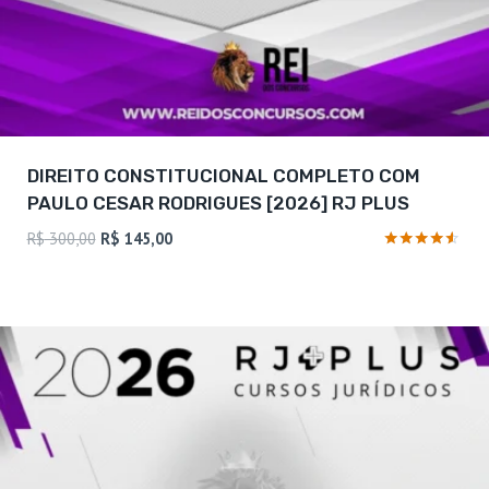
DIREITO CONSTITUCIONAL COMPLETO COM
PAULO CESAR RODRIGUES [2026] RJ PLUS
O
O
R$
300,00
R$
145,00
preço
preço
Avaliação
4.38
original
atual
de 5
era:
é:
R$ 300,00.
R$ 145,00.