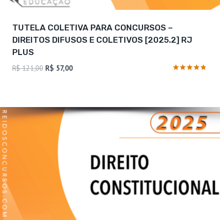
TUTELA COLETIVA PARA CONCURSOS –
DIREITOS DIFUSOS E COLETIVOS [2025.2] RJ
PLUS
O
O
R$
121,00
R$
57,00
preço
preço
Avaliação
4.6
original
atual
de 5
era:
é:
R$ 121,00.
R$ 57,00.