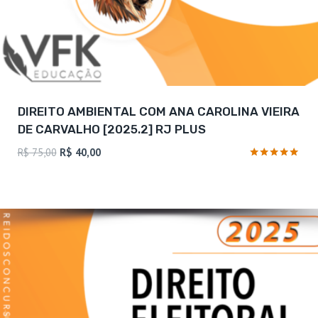
DIREITO AMBIENTAL COM ANA CAROLINA VIEIRA
DE CARVALHO [2025.2] RJ PLUS
O
O
R$
75,00
R$
40,00
preço
preço
Avaliação
5
original
atual
de 5
era:
é:
R$ 75,00.
R$ 40,00.