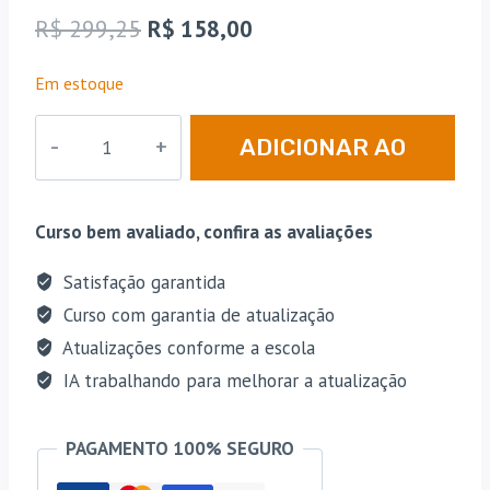
como
4.67
O
O
R$
299,25
R$
158,00
de 5, com
baseado
preço
preço
em
Em estoque
avaliações
original
atual
de
clientes
PGE
era:
é:
ADICIONAR AO
|
R$ 299,25.
R$ 158,00.
ES
CARRINHO
-
Curso bem avaliado, confira as avaliações
Sprint
Final
Satisfação garantida
-
Curso com garantia de atualização
Procurador
Atualizações conforme a escola
Geral
IA trabalhando para melhorar a atualização
do
Estado
PAGAMENTO 100% SEGURO
do
Espírito