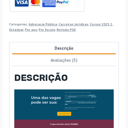
Santo
[2025.2]
Revisão
Categorias:
Advocacia Pública
,
Carreiras Jurídicas
,
Cursos 2025.2
,
quantidade
Estadual
,
Por ano
,
Por Escola
,
Revisão PGE
Descrição
Avaliações (3)
DESCRIÇÃO