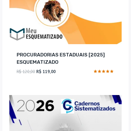
PROCURADORIAS ESTADUAIS [2025]
ESQUEMATIZADO
O
O
R$
120,00
R$
119,00
preço
preço
Avaliação
5
original
atual
de 5
era:
é:
R$ 120,00.
R$ 119,00.