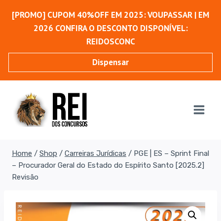
Pular
[PROMO] CUPOM 40%OFF EM 2025: VOUPASSAR | EM
para
2026 CONFIRA O DESCONTO DISPONÍVEL:
o
REIDOSCONC
Conteúdo
Dispensar
Home
/
Shop
/
Carreiras Jurídicas
/
PGE | ES – Sprint Final
– Procurador Geral do Estado do Espírito Santo [2025.2]
Revisão