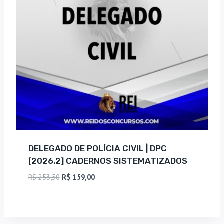
DELEGADO DE POLÍCIA CIVIL | DPC
[2026.2] CADERNOS SISTEMATIZADOS
O
O
R$
253,50
R$
159,00
preço
preço
original
atual
era:
é:
R$ 253,50.
R$ 159,00.