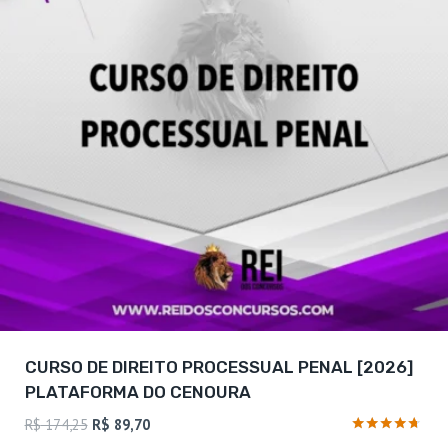
CURSO DE DIREITO PROCESSUAL PENAL [2026]
PLATAFORMA DO CENOURA
O
O
R$
174,25
R$
89,70
preço
preço
Avaliação