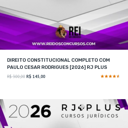
DIREITO CONSTITUCIONAL COMPLETO COM
PAULO CESAR RODRIGUES [2026] RJ PLUS
O
O
R$
300,00
R$
145,00
preço
preço
Avaliação
4.38
original
atual
de 5
era:
é:
R$ 300,00.
R$ 145,00.