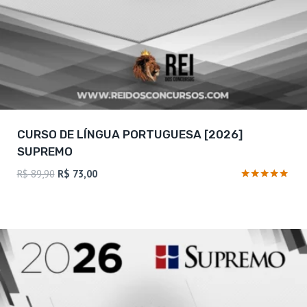
CURSO DE LÍNGUA PORTUGUESA [2026]
SUPREMO
O
O
R$
89,90
R$
73,00
preço
preço
Avaliação
5
original
atual
de 5
era:
é:
R$ 89,90.
R$ 73,00.