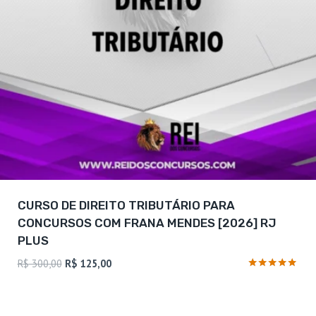
CURSO DE DIREITO TRIBUTÁRIO PARA
CONCURSOS COM FRANA MENDES [2026] RJ
PLUS
O
O
R$
300,00
R$
125,00
preço
preço
Avaliação
4.75
original
atual
de 5
era:
é: