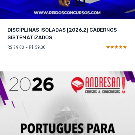
DISCIPLINAS ISOLADAS [2026.2] CADERNOS
SISTEMATIZADOS
Faixa
R$
29,00
–
R$
59,00
de
Avaliação
4.8
preço:
de 5
R$ 29,00
através
R$ 59,00