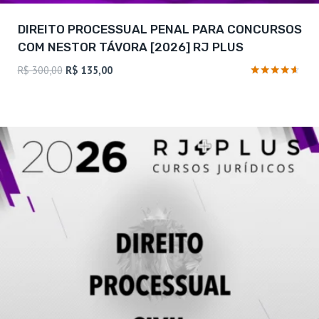
DIREITO PROCESSUAL PENAL PARA CONCURSOS
COM NESTOR TÁVORA [2026] RJ PLUS
O
O
R$
300,00
R$
135,00
preço
preço
Avaliação
4.5
original
atual
de 5
era:
é:
R$ 300,00.
R$ 135,00.