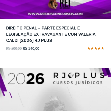
DIREITO PENAL – PARTE ESPECIAL E
LEGISLAÇÃO EXTRAVAGANTE COM VALERIA
CALDI [2026] RJ PLUS
O
O
R$
300,00
R$
140,00
preço
preço
Avaliação
4.5
original
atual
de 5
era:
é:
R$ 300,00.
R$ 140,00.