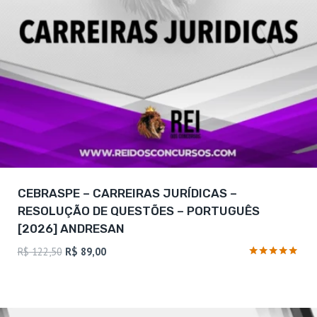
CEBRASPE – CARREIRAS JURÍDICAS –
RESOLUÇÃO DE QUESTÕES – PORTUGUÊS
[2026] ANDRESAN
O
O
R$
122,50
R$
89,00
preço
preço
Avaliação
4.75
original
atual
de 5
era:
é:
R$ 122,50.
R$ 89,00.