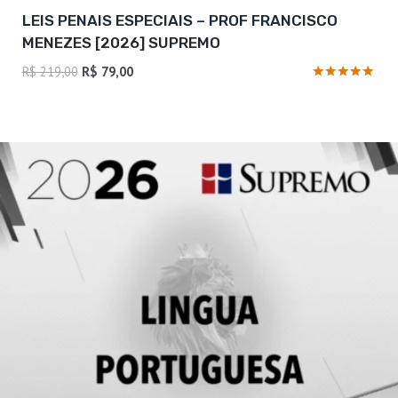
LEIS PENAIS ESPECIAIS – PROF FRANCISCO
MENEZES [2026] SUPREMO
O
O
R$
219,00
R$
79,00
preço
preço
Avaliação
4.88
original
atual
de 5
era:
é:
R$ 219,00.
R$ 79,00.