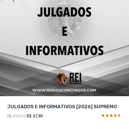
JULGADOS E INFORMATIVOS [2026] SUPREMO
O
O
R$
294,75
R$
67,90
preço
preço
Avaliação
4.5
original
atual