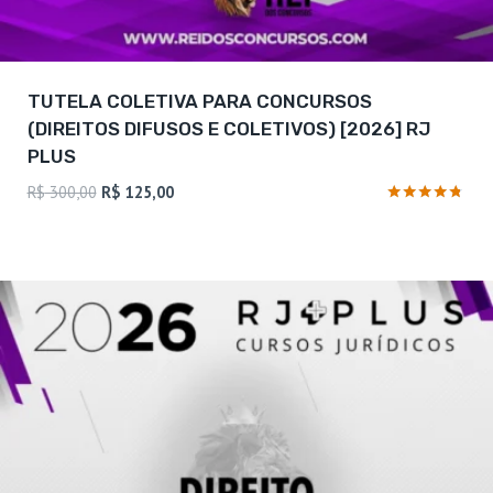
TUTELA COLETIVA PARA CONCURSOS
(DIREITOS DIFUSOS E COLETIVOS) [2026] RJ
PLUS
O
O
R$
300,00
R$
125,00
preço
preço
Avaliação
4.63
original
atual
de 5
era:
é:
R$ 300,00.
R$ 125,00.