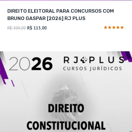
DIREITO ELEITORAL PARA CONCURSOS COM
BRUNO GASPAR [2026] RJ PLUS
O
O
R$
300,00
R$
115,00
preço
preço
Avaliação
4.75
original
atual
de 5
era:
é:
R$ 300,00.
R$ 115,00.