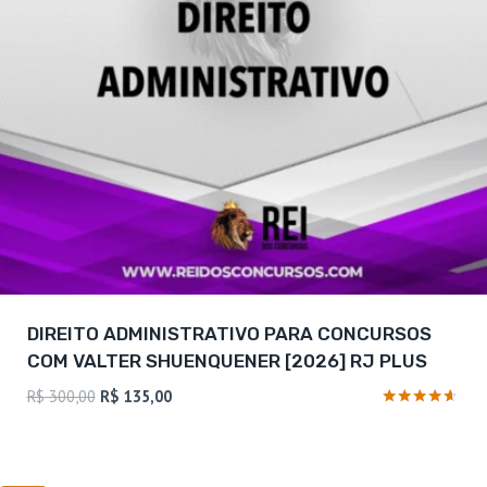
DIREITO ADMINISTRATIVO PARA CONCURSOS
COM VALTER SHUENQUENER [2026] RJ PLUS
O
O
R$
300,00
R$
135,00
preço
preço
Avaliação
4.5
original
atual
de 5
era:
é: