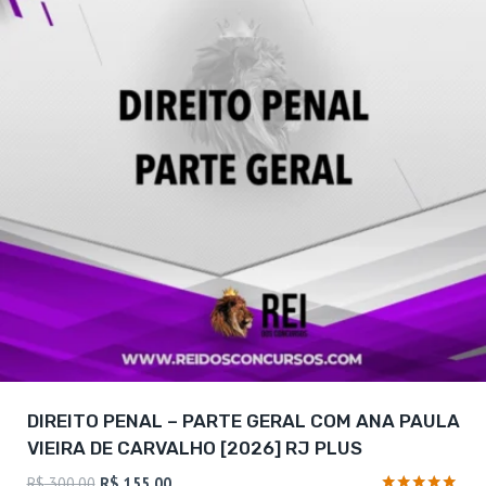
DIREITO PENAL – PARTE GERAL COM ANA PAULA
VIEIRA DE CARVALHO [2026] RJ PLUS
O
O
R$
300,00
R$
155,00