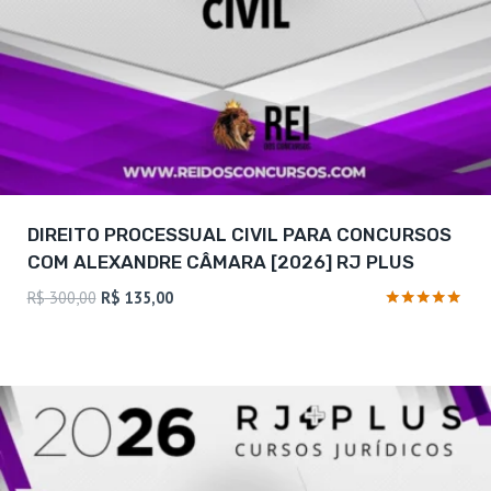
DIREITO PROCESSUAL CIVIL PARA CONCURSOS
COM ALEXANDRE CÂMARA [2026] RJ PLUS
O
O
R$
300,00
R$
135,00
preço
preço
Avaliação
4.88
original
atual
de 5
era:
é:
R$ 300,00.
R$ 135,00.