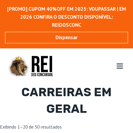
Pular
[PROMO] CUPOM 40%OFF EM 2025: VOUPASSAR | EM
para
2026 CONFIRA O DESCONTO DISPONÍVEL:
o
REIDOSCONC
Conteúdo
Dispensar
CARREIRAS EM
GERAL
Classificado
Exibindo 1–20 de 50 resultados