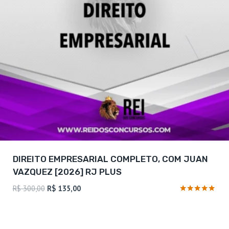
DIREITO EMPRESARIAL COMPLETO, COM JUAN
VAZQUEZ [2026] RJ PLUS
O
O
R$
300,00
R$
135,00
preço
preço
Avaliação
4.75
original
atual
de 5
era:
é: