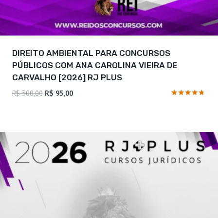
DIREITO AMBIENTAL PARA CONCURSOS
PÚBLICOS COM ANA CAROLINA VIEIRA DE
CARVALHO [2026] RJ PLUS
O
O
R$
300,00
R$
95,00
preço
preço
Avaliação
4.63
original
atual
de 5
era:
é:
R$ 300,00.
R$ 95,00.