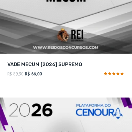
VADE MECUM [2026] SUPREMO
O
O
R$
89,90
R$
66,00
preço
preço
Avaliação
4.75
original
atual
de 5
era:
é:
R$ 89,90.
R$ 66,00.