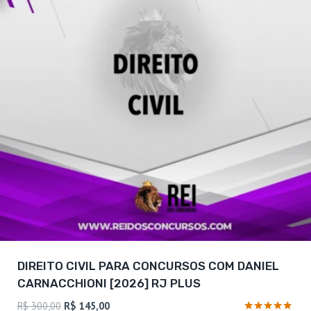
DIREITO CIVIL PARA CONCURSOS COM DANIEL
CARNACCHIONI [2026] RJ PLUS
O
O
R$
300,00
R$
145,00