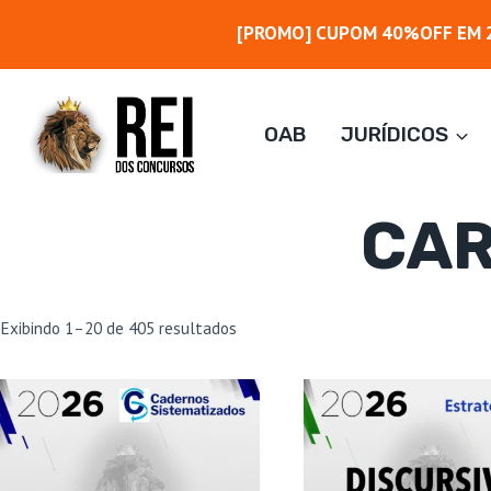
Pular
[PROMO] CUPOM 40%OFF EM 2
para
o
Conteúdo
OAB
JURÍDICOS
CAR
Classificado
Exibindo 1–20 de 405 resultados
por
mais
recente