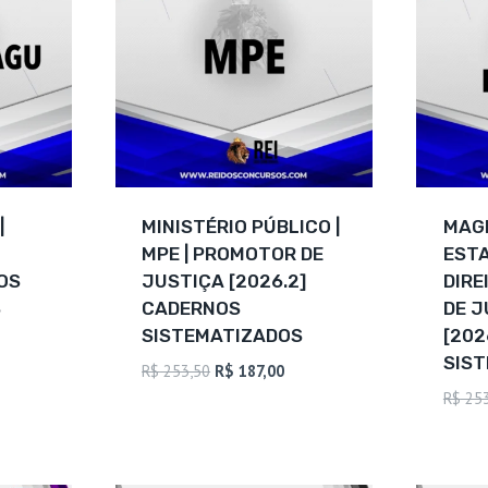
|
MINISTÉRIO PÚBLICO |
MAG
MPE | PROMOTOR DE
ESTA
OS
JUSTIÇA [2026.2]
DIRE
S
CADERNOS
DE J
SISTEMATIZADOS
[202
SIS
eço
O
O
R$
253,50
R$
187,00
ual
preço
preço
R$
253
original
atual
 187,00.
era:
é:
R$ 253,50.
R$ 187,00.