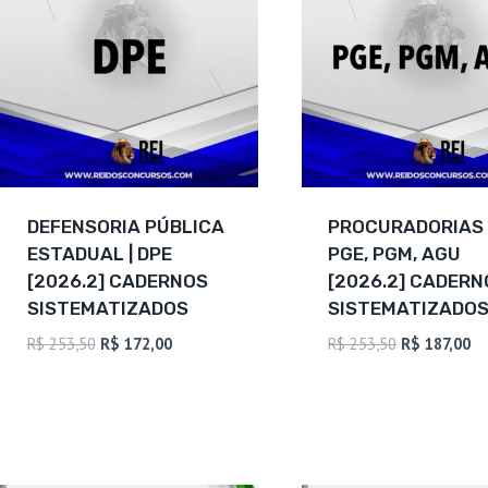
DEFENSORIA PÚBLICA
PROCURADORIAS 
ESTADUAL | DPE
PGE, PGM, AGU
[2026.2] CADERNOS
[2026.2] CADERN
SISTEMATIZADOS
SISTEMATIZADO
O
O
O
O
R$
253,50
R$
172,00
R$
253,50
R$
187,00
preço
preço
preço
pr
original
atual
original
at
era:
é:
era:
é:
R$ 253,50.
R$ 172,00.
R$ 253,50.
R$