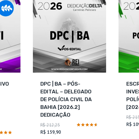
SIVO
DPC | BA – PÓS-
ESCR
EDITAL – DELEGADO
INVE
DE POLÍCIA CIVIL DA
POLÍ
BAHIA [2026.2]
[202
DEDICAÇÃO
R$
215
R$
10
O
R$
212,25
preço
O
Avaliação
R$
159,90
4.5
original
preço
ação