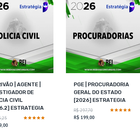
R$ 253,50.
R$ 191,00.
IVÃO | AGENTE |
PGE | PROCURADORIA
STIGADOR DE
GERAL DO ESTADO
CIA CIVIL
[2026] ESTRATEGIA
6.2] ESTRATEGIA
O
R$
297,70
preço
O
Avaliação
R$
199,00
O
,25
4.57
original
preço
preço
O
Avaliação
9,00
de 5
5
era:
atual
original
preço
de 5
R$ 297,70.
é:
era:
atual