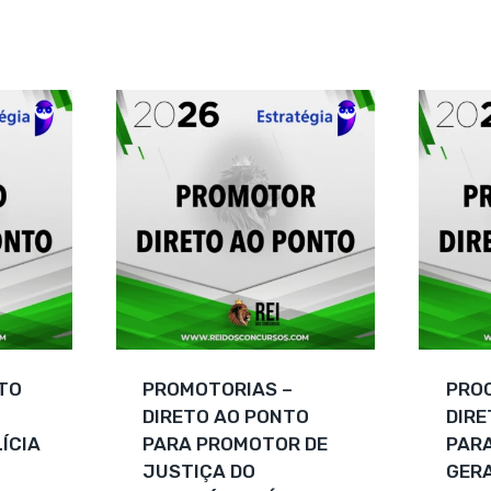
de 5
era:
atual
R$ 212,25.
é:
R$ 159,90.
ETO
PROMOTORIAS –
PRO
DIRETO AO PONTO
DIRE
ÍCIA
PARA PROMOTOR DE
PAR
JUSTIÇA DO
GERA