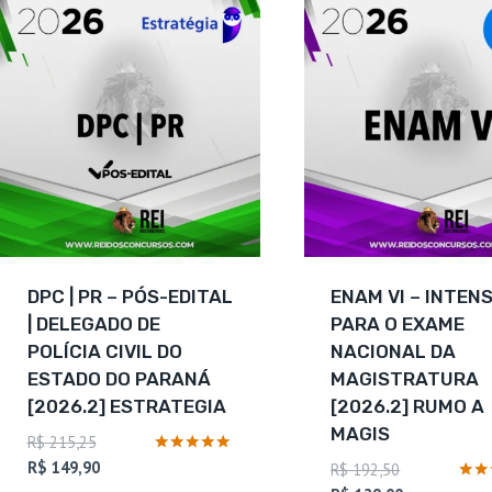
DPC | PR – PÓS-EDITAL
ENAM VI – INTEN
| DELEGADO DE
PARA O EXAME
POLÍCIA CIVIL DO
NACIONAL DA
ESTADO DO PARANÁ
MAGISTRATURA
[2026.2] ESTRATEGIA
[2026.2] RUMO A
MAGIS
O
R$
215,25
preço
O
Avaliação
R$
149,90
O
R$
192,50
5
original
preço
Avali