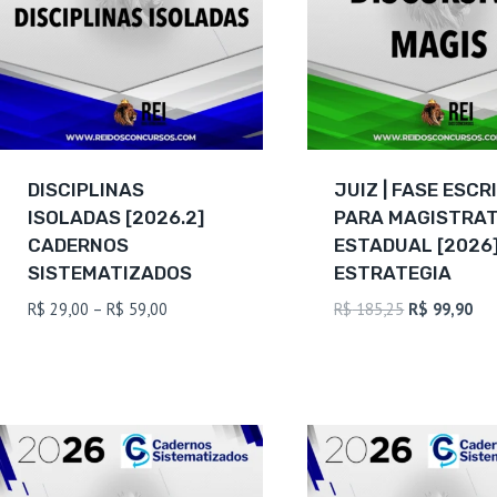
DISCIPLINAS
JUIZ | FASE ESCR
ISOLADAS [2026.2]
PARA MAGISTRA
CADERNOS
ESTADUAL [2026
SISTEMATIZADOS
ESTRATEGIA
Faixa
O
O
R$
29,00
–
R$
59,00
R$
185,25
R$
99,90
de
preço
pre
preço:
original
atu
R$ 29,00
era:
é:
através
R$ 185,25.
R$ 
R$ 59,00