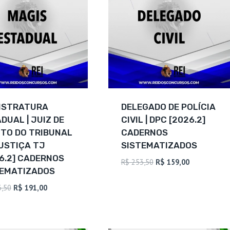
ISTRATURA
DELEGADO DE POLÍCIA
DUAL | JUIZ DE
CIVIL | DPC [2026.2]
ITO DO TRIBUNAL
CADERNOS
USTIÇA TJ
SISTEMATIZADOS
6.2] CADERNOS
O
O
R$
253,50
R$
159,00
TEMATIZADOS
preço
preço
original
atual
O
O
,50
R$
191,00
era:
é:
preço
preço
R$ 253,50.
R$ 159,00.
original
atual
era:
é: