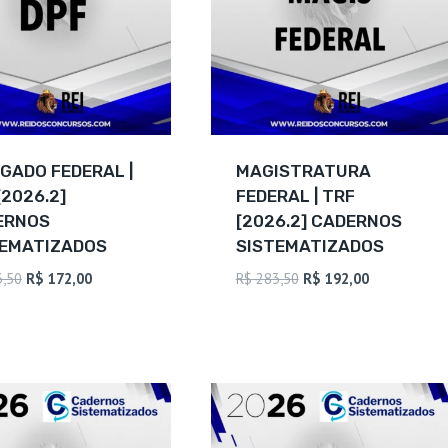
GADO FEDERAL |
MAGISTRATURA
[2026.2]
FEDERAL | TRF
ERNOS
[2026.2] CADERNOS
TEMATIZADOS
SISTEMATIZADOS
O
O
O
O
,50
R$
172,00
R$
283,50
R$
192,00
preço
preço
preço
preço
original
atual
original
atual
era:
é:
era:
é:
R$ 253,50.
R$ 172,00.
R$ 283,50.
R$ 192,00.