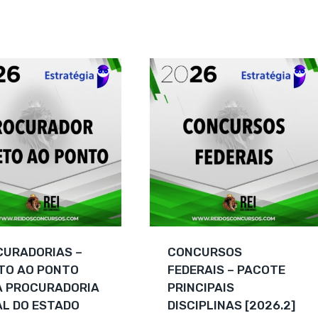
R$ 199,00.
R$ 215,25.
é:
R$ 109,00.
CURADORIAS –
CONCURSOS
TO AO PONTO
FEDERAIS – PACOTE
A PROCURADORIA
PRINCIPAIS
L DO ESTADO
DISCIPLINAS [2026.2]