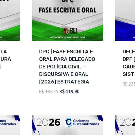
ITA
DPC | FASE ESCRITA E
DELE
TURA
ORAL PARA DELEGADO
DPF 
]
DE POLÍCIA CIVIL –
CAD
DISCURSIVA E ORAL
SIS
[2026] ESTRATEGIA
R$
253
ço
O
O
R$
185,25
R$
119,90
al
preço
preço
original
atual
99,90.
era:
é:
R$ 185,25.
R$ 119,90.