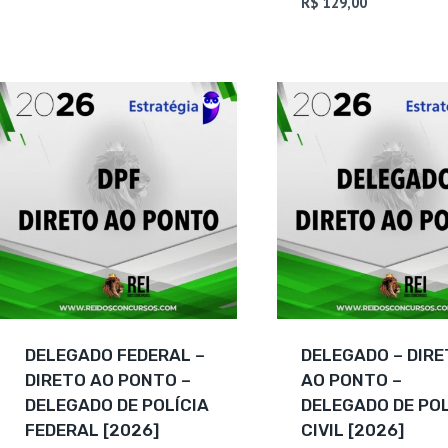
preço
O
R$
129,00
de 5
5
era:
atual
original
preço
de 5
R$ 215,25.
é:
era:
atual
R$ 149,90.
R$ 192,50.
é:
R$ 129,00.
DELEGADO FEDERAL –
DELEGADO – DIR
DIRETO AO PONTO –
AO PONTO –
DELEGADO DE POLÍCIA
DELEGADO DE POL
FEDERAL [2026]
CIVIL [2026]