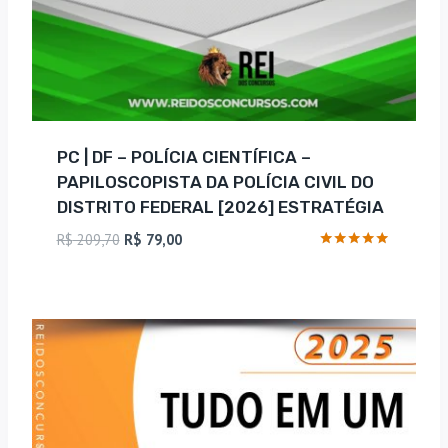
PC | DF – POLÍCIA CIENTÍFICA –
PAPILOSCOPISTA DA POLÍCIA CIVIL DO
DISTRITO FEDERAL [2026] ESTRATÉGIA
O
O
R$
209,70
R$
79,00
preço
preço
Avaliação
4.88
original
atual
de 5
era:
é:
R$ 209,70.
R$ 79,00.