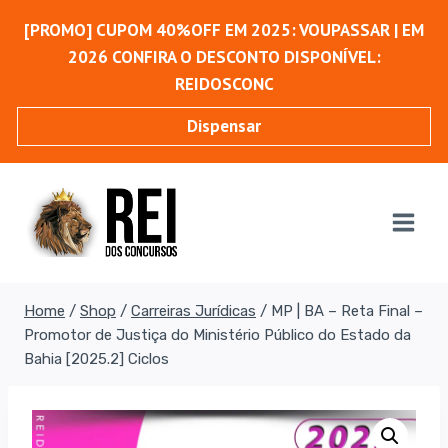
Pular
[PROMO] CUPOM 40%OFF EM 2025: VOUPASSAR | EM
para
2026 CONFIRA O DESCONTO DISPONÍVEL:
o
REIDOSCONC
Conteúdo
Dispensar
Home
/
Shop
/
Carreiras Jurídicas
/
MP | BA – Reta Final –
Promotor de Justiça do Ministério Público do Estado da
Bahia [2025.2] Ciclos