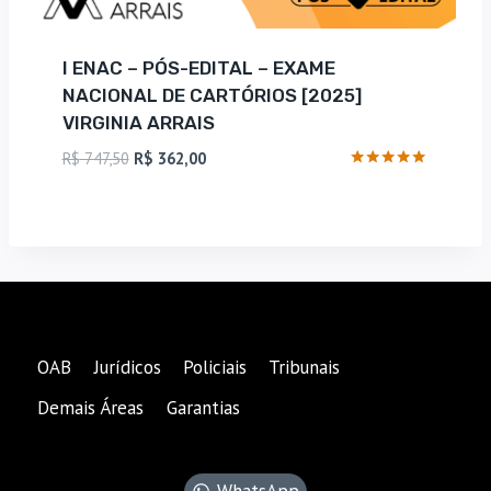
I ENAC – PÓS-EDITAL – EXAME
NACIONAL DE CARTÓRIOS [2025]
VIRGINIA ARRAIS
O
O
R$
747,50
R$
362,00
preço
preço
Avaliação
4.83
original
atual
de 5
era:
é:
R$ 747,50.
R$ 362,00.
OAB
Jurídicos
Policiais
Tribunais
Demais Áreas
Garantias