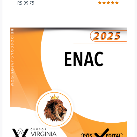
R$
99,75
Avaliação
5
de 5