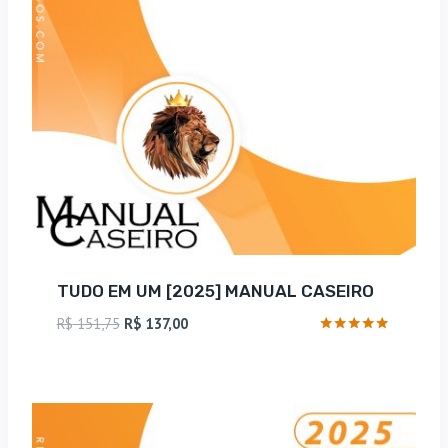
TUDO EM UM [2025] MANUAL CASEIRO
O
O
R$
151,75
R$
137,00
preço
preço
Avaliação
5
original
atual
de 5
era:
é:
R$ 151,75.
R$ 137,00.