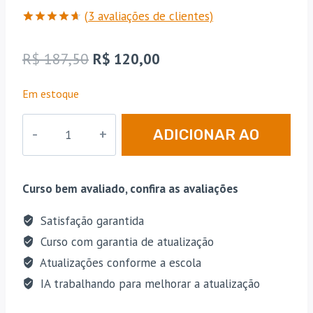
(
3
avaliações de clientes)
Avaliado
3
como
4.67
O
O
R$
187,50
R$
120,00
de 5, com
baseado
preço
preço
em
Em estoque
avaliações
original
atual
de
clientes
MP
era:
é:
ADICIONAR AO
|
R$ 187,50.
R$ 120,00.
BA
CARRINHO
-
Curso bem avaliado, confira as avaliações
Reta
Final
Satisfação garantida
-
Curso com garantia de atualização
Promotor
Atualizações conforme a escola
de
IA trabalhando para melhorar a atualização
Justiça
do