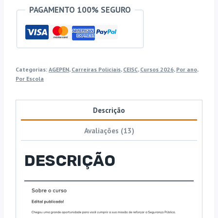
PAGAMENTO 100% SEGURO
da
Polícia
Penal
do
Estado
Categorias:
AGEPEN
,
Carreiras Policiais
,
CEISC
,
Cursos 2026
,
Por ano
,
de
Por Escola
Minas
Gerais
Descrição
[2026]
CSC
Avaliações (13)
quantidade
DESCRIÇÃO