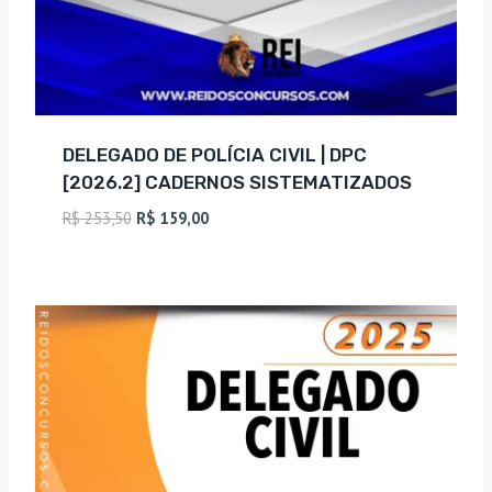
DELEGADO DE POLÍCIA CIVIL | DPC
[2026.2] CADERNOS SISTEMATIZADOS
O
O
R$
253,50
R$
159,00
preço
preço
original
atual
era:
é:
R$ 253,50.
R$ 159,00.