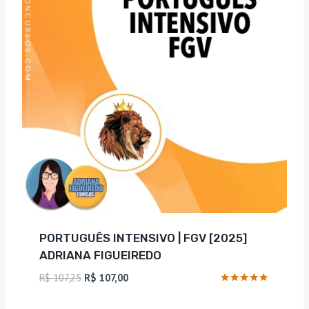
PORTUGUÊS INTENSIVO | FGV [2025]
ADRIANA FIGUEIREDO
O
O
R$
107,25
R$
107,00
preço
preço
Avaliação
4.83
original
atual