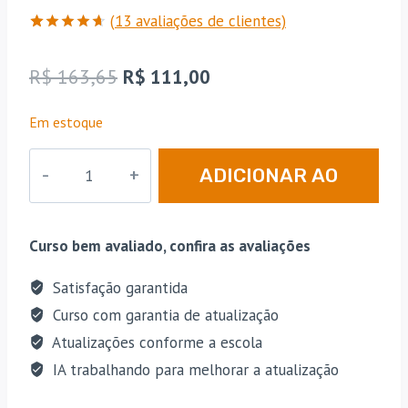
(
13
avaliações de clientes)
Avaliado
13
como
O
O
R$
163,65
R$
111,00
4.62
de
5, com
preço
preço
baseado
Em estoque
em
original
atual
avaliações
de
PP
era:
é:
clientes
ADICIONAR AO
|
R$ 163,65.
R$ 111,00.
MG
CARRINHO
-
Curso bem avaliado, confira as avaliações
Intensivo
Premium
Satisfação garantida
-
Curso com garantia de atualização
Pós
Atualizações conforme a escola
Edital
IA trabalhando para melhorar a atualização
-
Policial