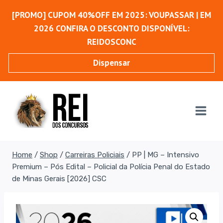
Pular
[PROMO] CUPOM 40%OFF EM 2025: VOUPASSAR | EM
para
2026 CONFIRA O DESCONTO DISPONÍVEL:
o
REIDOSCONC
Conteúdo
Dispensar
Home
/
Shop
/
Carreiras Policiais
/
PP | MG – Intensivo
Premium – Pós Edital – Policial da Polícia Penal do Estado
de Minas Gerais [2026] CSC