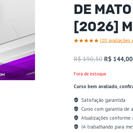
DE MATO
[2026] 
(
10
avaliações 
Avaliado
10
como
4.9
O
R$
190,50
R$
144,00
de 5, com
baseado
preço
em
Fora de estoque
avaliações
original
de clientes
Curso bem avaliado, confir
era:
R$ 190,50
Satisfação garantida
Curso com garantia de a
Atualizações conforme 
IA trabalhando para mel