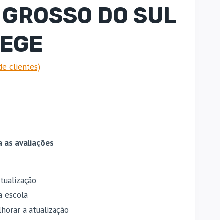
 GROSSO DO SUL
MEGE
de clientes)
O
preço
atual
a as avaliações
é:
.
R$ 144,00.
tualização
a escola
horar a atualização