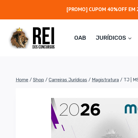
Pular
[PROMO] CUPOM 40%OFF EM 2
para
o
Conteúdo
OAB
JURÍDICOS
Home
/
Shop
/
Carreiras Jurídicas
/
Magistratura
/
TJ | M