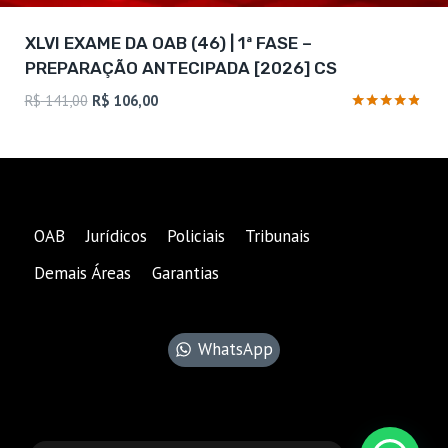
XLVI EXAME DA OAB (46) | 1ª FASE –
PREPARAÇÃO ANTECIPADA [2026] CS
O
O
R$
141,00
R$
106,00
preço
preço
Avaliação
4.71
original
atual
de 5
era:
é:
R$ 141,00.
R$ 106,00.
OAB
Jurídicos
Policiais
Tribunais
Demais Áreas
Garantias
WhatsApp