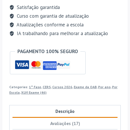
R$ 141,00.
R$ 106,00.
Satisfação garantida
Curso com garantia de atualização
Atualizações conforme a escola
IA trabalhando para melhorar a atualização
PAGAMENTO 100% SEGURO
Categorias:
1ª Fase
,
CERS
,
Cursos 2026
,
Exame da OAB
,
Por ano
,
Por
Escola
,
XLVI Exame (46)
Descrição
Avaliações (17)