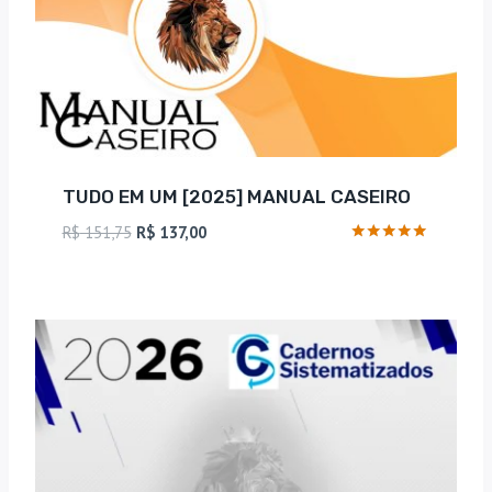
TUDO EM UM [2025] MANUAL CASEIRO
O
O
R$
151,75
R$
137,00
preço
preço
Avaliação
5
original
atual
de 5
era:
é:
R$ 151,75.
R$ 137,00.