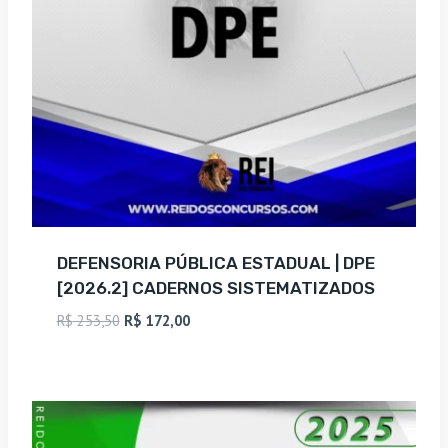
DEFENSORIA PÚBLICA ESTADUAL | DPE
[2026.2] CADERNOS SISTEMATIZADOS
O
O
R$
253,50
R$
172,00
preço
preço
original
atual
era:
é:
R$ 253,50.
R$ 172,00.