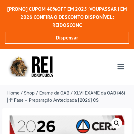
Pular
[PROMO] CUPOM 40%OFF EM 2025: VOUPASSAR | EM
para
2026 CONFIRA O DESCONTO DISPONÍVEL:
o
REIDOSCONC
Conteúdo
Dispensar
Home
/
Shop
/
Exame da OAB
/
XLVI EXAME da OAB (46)
| 1ª Fase – Preparação Antecipada [2026] CS