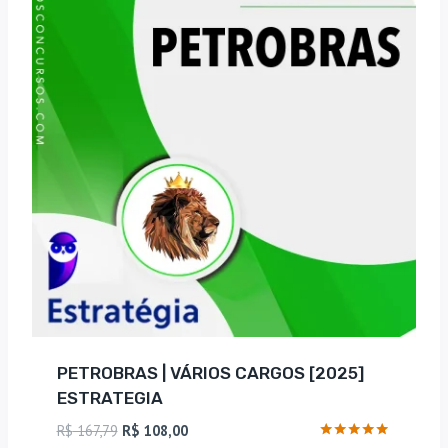
PETROBRAS | VÁRIOS CARGOS [2025]
ESTRATEGIA
O
O
R$
167,79
R$
108,00