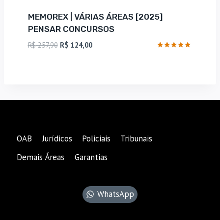
MEMOREX | VÁRIAS ÁREAS [2025]
PENSAR CONCURSOS
O
O
R$
257,90
R$
124,00
preço
preço
Avaliação
5
original
atual
de 5
era:
é:
R$ 257,90.
R$ 124,00.
OAB
Jurídicos
Policiais
Tribunais
Demais Áreas
Garantias
WhatsApp