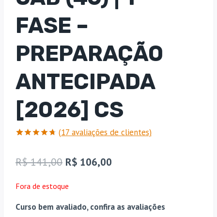
FASE –
PREPARAÇÃO
ANTECIPADA
[2026] CS
(
17
avaliações de clientes)
Avaliado
17
como
4.71
O
O
R$
141,00
R$
106,00
de 5, com
baseado
preço
preço
em
Fora de estoque
avaliações
original
atual
de
clientes
Curso bem avaliado, confira as avaliações
era:
é: