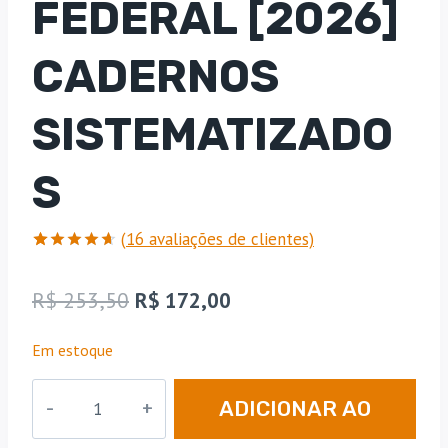
FEDERAL [2026]
CADERNOS
SISTEMATIZADO
S
(
16
avaliações de clientes)
Avaliado
16
como
O
O
R$
253,50
R$
172,00
4.63
de
5, com
preço
preço
baseado
Em estoque
em
original
atual
avaliações
de
Delegado
era:
é:
clientes
ADICIONAR AO
Federal
R$ 253,50.
R$ 172,00.
[2026]