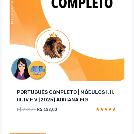
PORTUGUÊS COMPLETO | MÓDULOS I, II,
III, IV E V [2025] ADRIANA FIG
O
O
R$
284,25
R$
188,00
preço
preço
Avaliação
4.5
original
atual
de 5
era:
é: