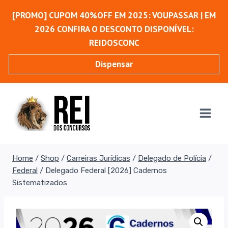
Pular
[PROMO] CUPOM 40%OFF EM 2025: VOUPASSAR | EM
para
2026 CONFIRA O DESCONTO DISPONÍVEL:
o
REIDOSCONC
Conteúdo
Dispensar
Home
/
Shop
/
Carreiras Jurídicas
/
Delegado de Polícia
/
Federal
/
Delegado Federal [2026] Cadernos
Sistematizados