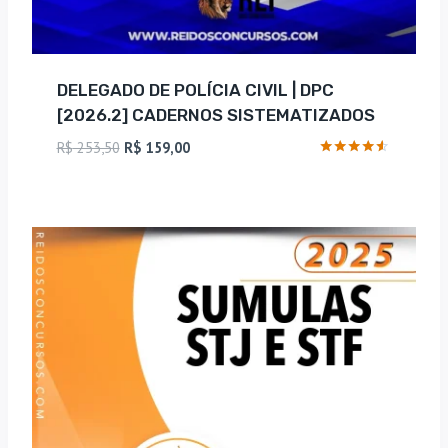
DELEGADO DE POLÍCIA CIVIL | DPC
[2026.2] CADERNOS SISTEMATIZADOS
O
O
R$
253,50
R$
159,00
preço
preço
Avaliação
4.4
original
atual
de 5
era:
é:
R$ 253,50.
R$ 159,00.