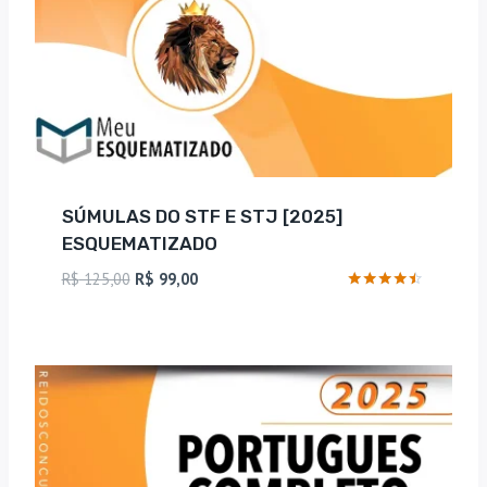
SÚMULAS DO STF E STJ [2025]
ESQUEMATIZADO
O
O
R$
125,00
R$
99,00
preço
preço
Avaliação
4.33
original
atual
de 5
era:
é:
R$ 125,00.
R$ 99,00.