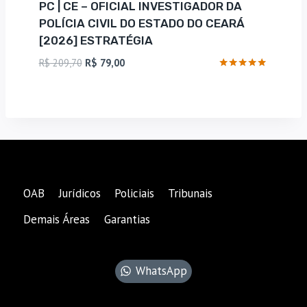
PC | CE – OFICIAL INVESTIGADOR DA
POLÍCIA CIVIL DO ESTADO DO CEARÁ
[2026] ESTRATÉGIA
O
O
R$
209,70
R$
79,00
preço
preço
Avaliação
4.88
original
atual
de 5
era:
é:
R$ 209,70.
R$ 79,00.
OAB
Jurídicos
Policiais
Tribunais
Demais Áreas
Garantias
WhatsApp