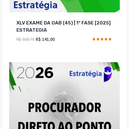
XLV EXAME DA OAB (45) | 1ª FASE [2025]
ESTRATEGIA
O
O
R$
308,70
R$
141,00
preço
preço
Avaliação
4.75
original
atual
de 5
era:
é:
R$ 308,70.
R$ 141,00.