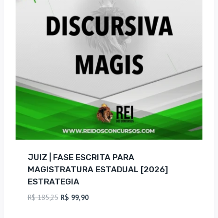
JUIZ | FASE ESCRITA PARA
MAGISTRATURA ESTADUAL [2026]
ESTRATEGIA
O
O
R$
185,25
R$
99,90
preço
preço