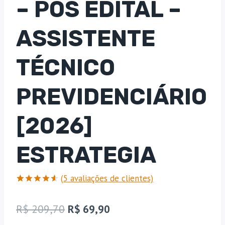
– PÓS EDITAL –
ASSISTENTE
TÉCNICO
PREVIDENCIÁRIO
[2026]
ESTRATEGIA
(
5
avaliações de clientes)
Avaliado
5
como
4.6
O
O
R$
209,70
R$
69,90
de 5, com
baseado