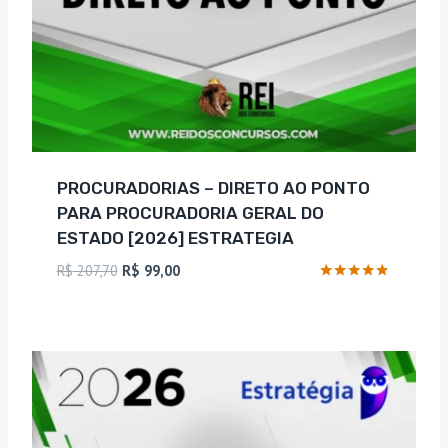
PROCURADORIAS – DIRETO AO PONTO
PARA PROCURADORIA GERAL DO
ESTADO [2026] ESTRATEGIA
O
O
R$
207,70
R$
99,00
preço
preço
Avaliação
5
original
atual
de 5
era:
é:
R$ 207,70.
R$ 99,00.