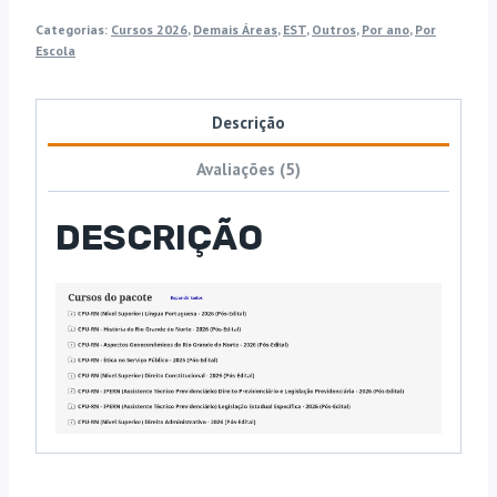
Categorias:
Cursos 2026
,
Demais Áreas
,
EST
,
Outros
,
Por ano
,
Por
Escola
Descrição
Avaliações (5)
DESCRIÇÃO