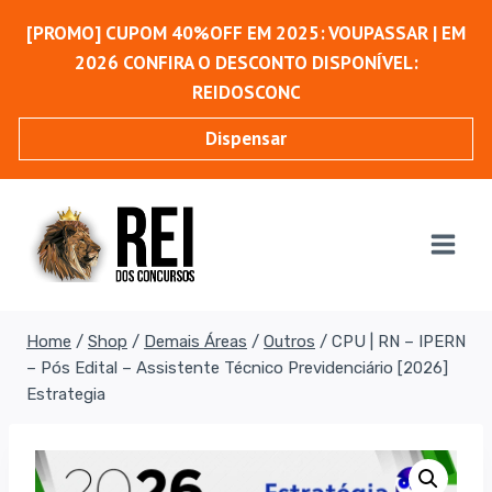
Pular
[PROMO] CUPOM 40%OFF EM 2025: VOUPASSAR | EM
para
2026 CONFIRA O DESCONTO DISPONÍVEL:
o
REIDOSCONC
Conteúdo
Dispensar
Home
/
Shop
/
Demais Áreas
/
Outros
/
CPU | RN – IPERN
– Pós Edital – Assistente Técnico Previdenciário [2026]
Estrategia