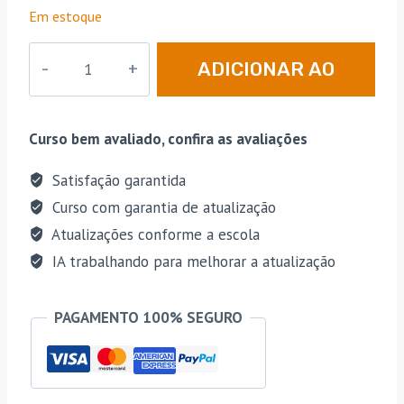
preço
preço
em
Em estoque
avaliações
original
atual
de
clientes
CPU
era:
é:
ADICIONAR AO
|
R$ 209,70.
R$ 69,90.
RN
CARRINHO
–
Curso bem avaliado, confira as avaliações
IPERN
-
Satisfação garantida
Pós
Curso com garantia de atualização
Edital
Atualizações conforme a escola
-
IA trabalhando para melhorar a atualização
Assistente
Técnico
PAGAMENTO 100% SEGURO
Previdenciário
[2026]
Estrategia
quantidade