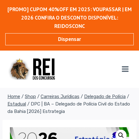
Pular
[PROMO] CUPOM 40%OFF EM 2025: VOUPASSAR | EM
para
2026 CONFIRA O DESCONTO DISPONÍVEL:
o
REIDOSCONC
Conteúdo
Dispensar
Home
/
Shop
/
Carreiras Jurídicas
/
Delegado de Polícia
/
Estadual
/
DPC | BA – Delegado de Polícia Civil do Estado
da Bahia [2026] Estrategia