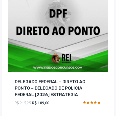
DELEGADO FEDERAL – DIRETO AO
PONTO – DELEGADO DE POLÍCIA
FEDERAL [2026] ESTRATEGIA
O
O
R$
215,25
R$
109,00
preço
preço
Avaliação
5
original
atual
de 5