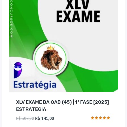
XLV EXAME DA OAB (45) | 1ª FASE [2025]
ESTRATEGIA
O
O
R$
308,70
R$
141,00
preço
preço
Avaliação