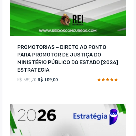
PROMOTORIAS – DIRETO AO PONTO
PARA PROMOTOR DE JUSTIÇA DO
MINISTÉRIO PÚBLICO DO ESTADO [2026]
ESTRATEGIA
O
O
R$
389,70
R$
109,00
preço
preço
Avaliação
4.75
original
atual
de 5
era:
é:
R$ 389,70.
R$ 109,00.