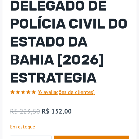
DELEGADO DE
POLÍCIA CIVIL DO
ESTADO DA
BAHIA [2026]
ESTRATEGIA
(
6
avaliações de clientes)
Avaliado
6
como
5
de
O
O
R$
223,50
R$
152,00
5, com
baseado
preço
preço
em
Em estoque
avaliações
original
atual
de clientes