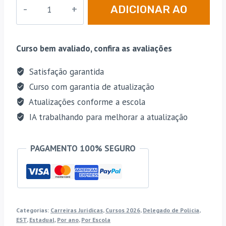
DPC
era:
é:
ADICIONAR AO
|
R$ 223,50.
R$ 152,00.
BA
CARRINHO
-
Curso bem avaliado, confira as avaliações
Delegado
de
Satisfação garantida
Polícia
Curso com garantia de atualização
Civil
Atualizações conforme a escola
do
IA trabalhando para melhorar a atualização
Estado
da
PAGAMENTO 100% SEGURO
Bahia
[2026]
Estrategia
quantidade
Categorias:
Carreiras Jurídicas
,
Cursos 2026
,
Delegado de Polícia
,
EST
,
Estadual
,
Por ano
,
Por Escola