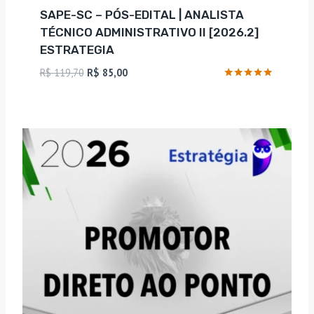
SAPE-SC – PÓS-EDITAL | ANALISTA
TÉCNICO ADMINISTRATIVO II [2026.2]
ESTRATEGIA
O
O
R$
119,70
R$
85,00
preço
preço
Avaliação
5
original
atual
de 5
era:
é:
R$ 119,70.
R$ 85,00.