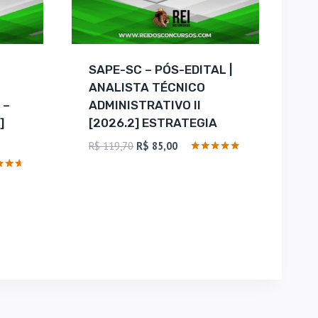
SAPE-SC – PÓS-EDITAL |
ANALISTA TÉCNICO
 –
ADMINISTRATIVO II
]
[2026.2] ESTRATEGIA
O
O
R$
119,70
R$
85,00
preço
preço
Avaliação
5
original
atual
ação
de 5
era:
é:
R$ 119,70.
R$ 85,00.
.