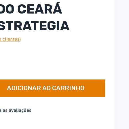
DO CEARÁ
ESTRATEGIA
 clientes)
O
preço
atual
é:
ADICIONAR AO CARRINHO
.
R$ 149,90.
a as avaliações