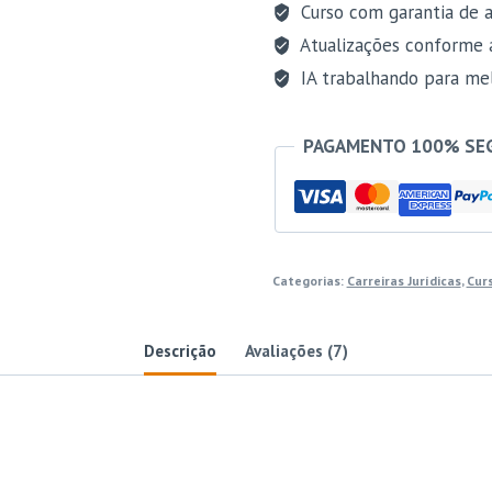
Polícia
Curso com garantia de a
Civil
Atualizações conforme 
do
IA trabalhando para mel
Estado
do
PAGAMENTO 100% SE
Ceará
[2026]
Estrategia
quantidade
Categorias:
Carreiras Jurídicas
,
Cur
Descrição
Avaliações (7)