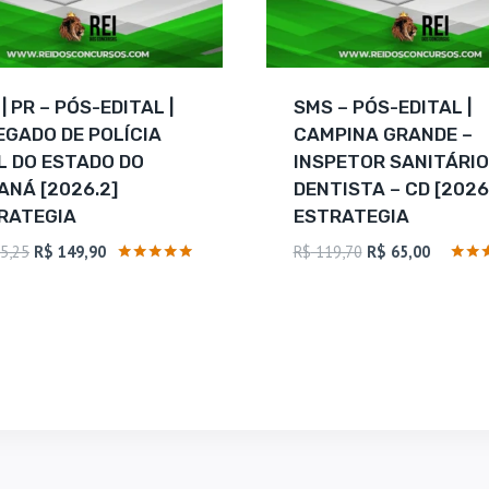
| PR – PÓS-EDITAL |
SMS – PÓS-EDITAL |
EGADO DE POLÍCIA
CAMPINA GRANDE –
IL DO ESTADO DO
INSPETOR SANITÁRIO
ANÁ [2026.2]
DENTISTA – CD [2026
RATEGIA
ESTRATEGIA
O
O
O
O
5,25
R$
149,90
R$
119,70
R$
65,00
preço
preço
preço
preço
Avaliação
Avali
5
4.5
original
atual
original
atual
de 5
de 5
era:
é:
era:
é:
R$ 215,25.
R$ 149,90.
R$ 119,70.
R$ 65,00