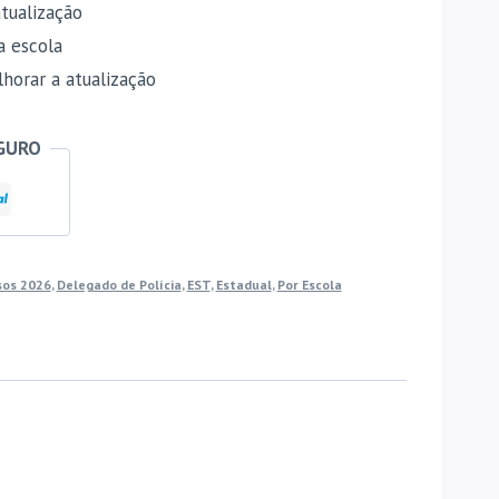
tualização
a escola
horar a atualização
GURO
sos 2026
,
Delegado de Polícia
,
EST
,
Estadual
,
Por Escola