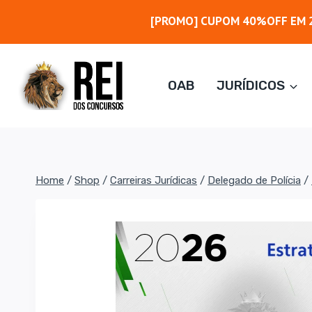
Pular
[PROMO] CUPOM 40%OFF EM 2
para
o
Conteúdo
OAB
JURÍDICOS
Home
/
Shop
/
Carreiras Jurídicas
/
Delegado de Polícia
/