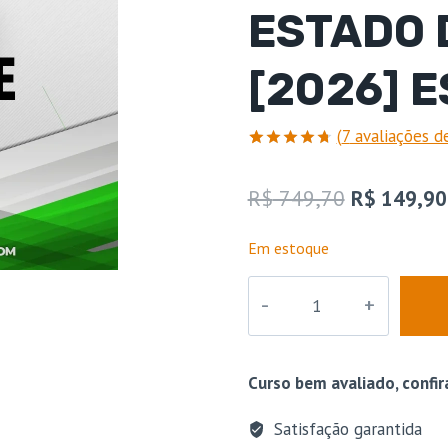
ESTADO 
[2026] 
(
7
avaliações de
Avaliado
7
como
4.71
O
R$
749,70
R$
149,90
de 5, com
baseado
preço
em
Em estoque
avaliações
original
de
clientes
DPC
era:
|
R$ 749,70
CE
-
Curso bem avaliado, confir
Delegado
de
Satisfação garantida