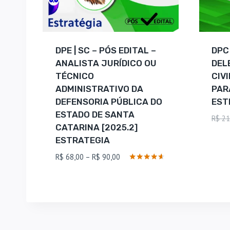
DPE | SC – PÓS EDITAL –
DPC 
ANALISTA JURÍDICO OU
DEL
TÉCNICO
CIV
ADMINISTRATIVO DA
PAR
DEFENSORIA PÚBLICA DO
EST
ESTADO DE SANTA
R$
21
CATARINA [2025.2]
ESTRATEGIA
Faixa
R$
68,00
–
R$
90,00
de
Avaliação
4.5
preço:
de 5
R$ 68,00
através
R$ 90,00