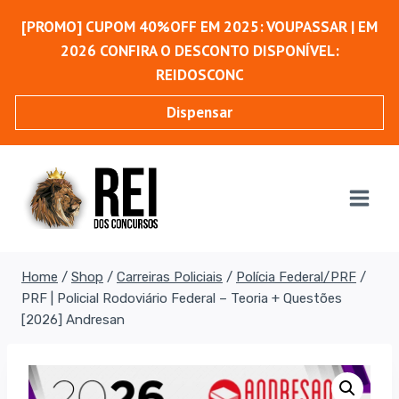
Pular
[PROMO] CUPOM 40%OFF EM 2025: VOUPASSAR | EM
para
2026 CONFIRA O DESCONTO DISPONÍVEL:
o
REIDOSCONC
Conteúdo
Dispensar
Home
/
Shop
/
Carreiras Policiais
/
Polícia Federal/PRF
/
PRF | Policial Rodoviário Federal – Teoria + Questões
[2026] Andresan