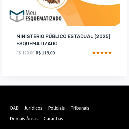
MINISTÉRIO PÚBLICO ESTADUAL [2025]
ESQUEMATIZADO
O
O
R$
120,00
R$
119,00
preço
preço
Avaliação
4.75
original
atual
de 5
era:
é:
R$ 120,00.
R$ 119,00.
OAB
Jurídicos
Policiais
Tribunais
Demais Áreas
Garantias