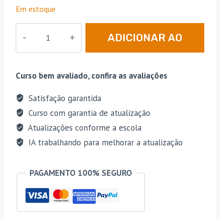
preço
preço
em
Em estoque
avaliações
original
atual
de
clientes
PRF
era:
é:
ADICIONAR AO
|
R$ 297,50.
R$ 109,00.
Policial
CARRINHO
Rodoviário
Curso bem avaliado, confira as avaliações
Federal
-
Satisfação garantida
Teoria
Curso com garantia de atualização
+
Atualizações conforme a escola
Questões
IA trabalhando para melhorar a atualização
[2026]
Andresan
PAGAMENTO 100% SEGURO
quantidade