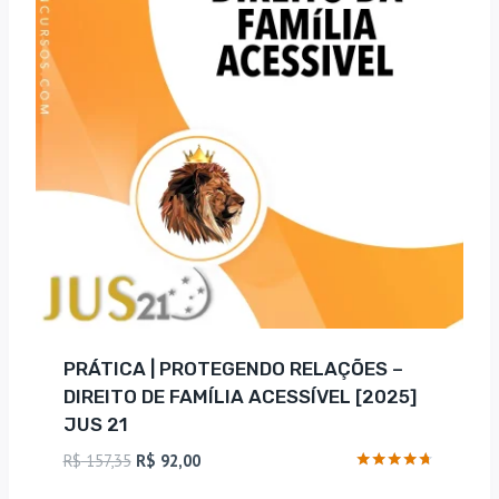
PRÁTICA | PROTEGENDO RELAÇÕES –
DIREITO DE FAMÍLIA ACESSÍVEL [2025]
JUS 21
O
O
R$
157,35
R$
92,00
preço
preço
Avaliação
4.57