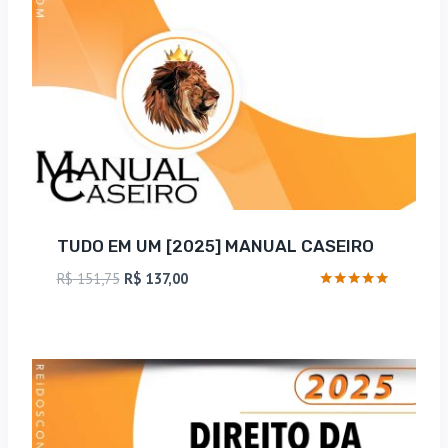
TUDO EM UM [2025] MANUAL CASEIRO
O
O
R$
151,75
R$
137,00
preço
preço
Avaliação
5
original
atual
de 5
era:
é:
R$ 151,75.
R$ 137,00.