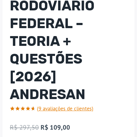
RODOVIÁRIO
FEDERAL –
TEORIA +
QUESTÕES
[2026]
ANDRESAN
(
9
avaliações de clientes)
Avaliado
9
como
4.67
O
O
R$
297,50
R$
109,00
de 5, com
baseado