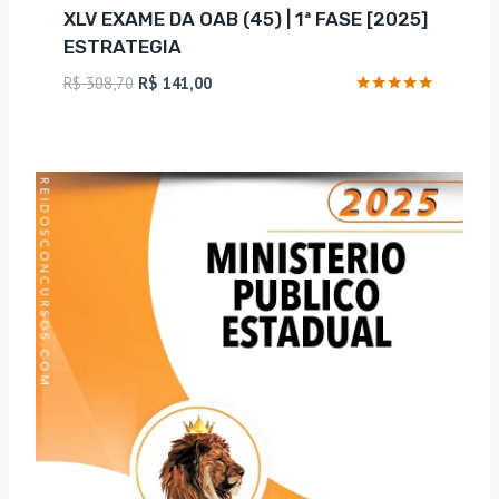
XLV EXAME DA OAB (45) | 1ª FASE [2025]
ESTRATEGIA
O
O
R$
308,70
R$
141,00
preço
preço
Avaliação
4.75
original
atual
de 5
era:
é:
R$ 308,70.
R$ 141,00.