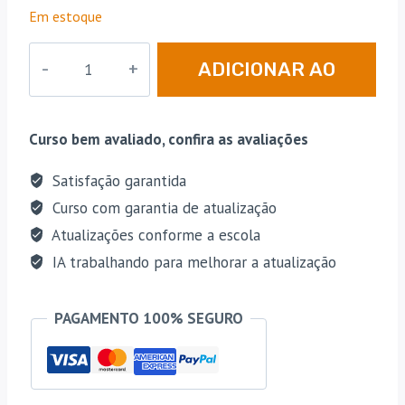
preço
preço
em
Em estoque
avaliações
original
atual
de clientes
TJ
era:
é:
ADICIONAR AO
|
R$ 244,25.
R$ 97,70.
RJ
CARRINHO
-
Curso bem avaliado, confira as avaliações
Pós
Edital
Satisfação garantida
-
Curso com garantia de atualização
Juiz
Atualizações conforme a escola
do
IA trabalhando para melhorar a atualização
Tribunal
de
PAGAMENTO 100% SEGURO
Justiça
do
Estado
do