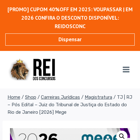
Pular
[PROMO] CUPOM 40%OFF EM 2025: VOUPASSAR | EM
para
2026 CONFIRA O DESCONTO DISPONÍVEL:
o
REIDOSCONC
Conteúdo
Dispensar
Home
/
Shop
/
Carreiras Jurídicas
/
Magistratura
/
TJ | RJ
– Pós Edital – Juiz do Tribunal de Justiça do Estado do
Rio de Janeiro [2026] Mege