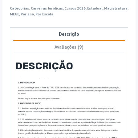
Rio
Categorias:
Carreiras Jurídicas
,
Cursos 2026
,
Estadual
,
Magistratura
,
de
MEGE
,
Por ano
,
Por Escola
Janeiro
[2026]
Descrição
Mege
quantidade
Avaliações (9)
DESCRIÇÃO