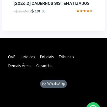
[2026.2] CADERNOS SISTEMATIZADOS
O
O
R$
253,50
R$
191,00
preço
preço
Avaliação
4.4
original
atual
de 5
era:
é:
R$ 253,50.
R$ 191,00.
OAB
Jurídicos
Policiais
Tribunais
Demais Áreas
Garantias
WhatsApp