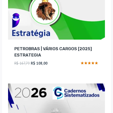
PETROBRAS | VÁRIOS CARGOS [2025]
ESTRATEGIA
O
O
R$
167,79
R$
108,00
preço
preço
Avaliação
4.75
original
atual
de 5
era:
é:
R$ 167,79.
R$ 108,00.