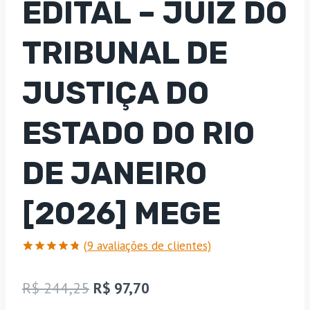
EDITAL – JUIZ DO
TRIBUNAL DE
JUSTIÇA DO
ESTADO DO RIO
DE JANEIRO
[2026] MEGE
(
9
avaliações de clientes)
Avaliado
9
como
4.78
O
O
R$
244,25
R$
97,70
de 5, com
baseado