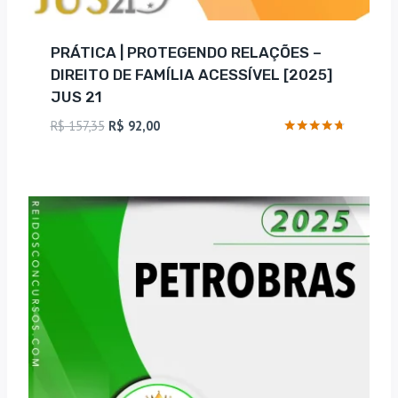
PRÁTICA | PROTEGENDO RELAÇÕES –
DIREITO DE FAMÍLIA ACESSÍVEL [2025]
JUS 21
O
O
R$
157,35
R$
92,00
preço
preço
Avaliação
4.57
original
atual
de 5
era:
é:
R$ 157,35.
R$ 92,00.