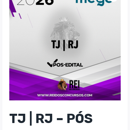
TJ | RJ – PÓS