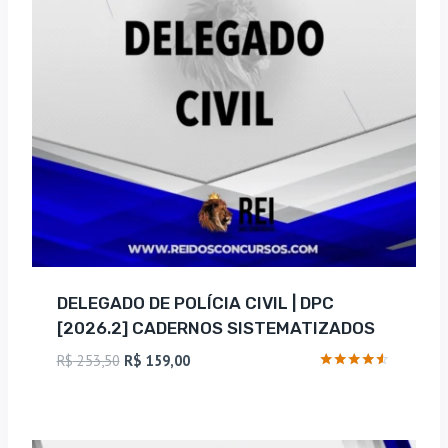
DELEGADO DE POLÍCIA CIVIL | DPC
[2026.2] CADERNOS SISTEMATIZADOS
O
O
R$
253,50
R$
159,00
preço
preço
Avaliação
4.4
original
atual
de 5
era:
é: