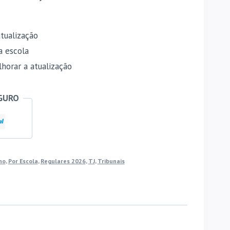
tualização
a escola
horar a atualização
GURO
no
,
Por Escola
,
Regulares 2026
,
TJ
,
Tribunais