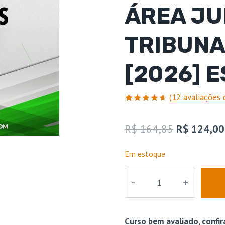
ÁREA JU
TRIBUNA
[2026] 
(
12
avaliações 
Avaliado
12
como
4.67
O
R$
164,85
R$
124,00
de 5, com
baseado
preço
em
Em estoque
avaliações
original
de
clientes
TJs
era:
|
R$ 164,85
Curso
Regular
Curso bem avaliado, confir