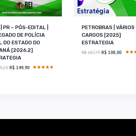
| PR – PÓS-EDITAL |
PETROBRAS | VÁRIOS
EGADO DE POLÍCIA
CARGOS [2025]
IL DO ESTADO DO
ESTRATEGIA
ANÁ [2026.2]
O
O
R$
167,79
R$
108,00
RATEGIA
preço
preço
Avali
4.75
original
atual
O
O
5,25
R$
149,90
de 5
era:
é:
preço
preço
Avaliação
4.57
R$ 167,79.
R$ 108,
original
atual
de 5
era:
é:
R$ 215,25.
R$ 149,90.