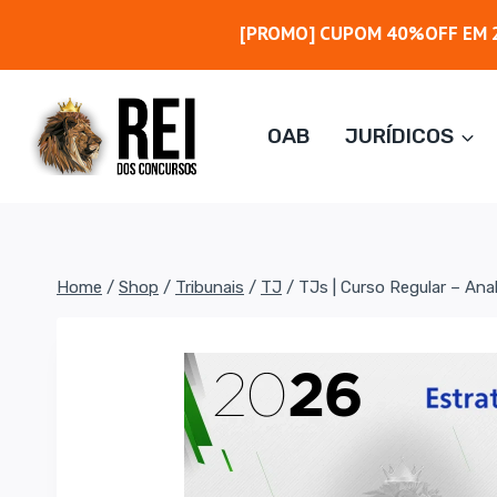
Pular
[PROMO] CUPOM 40%OFF EM 2
para
o
Conteúdo
OAB
JURÍDICOS
Home
/
Shop
/
Tribunais
/
TJ
/
TJs | Curso Regular – Anal