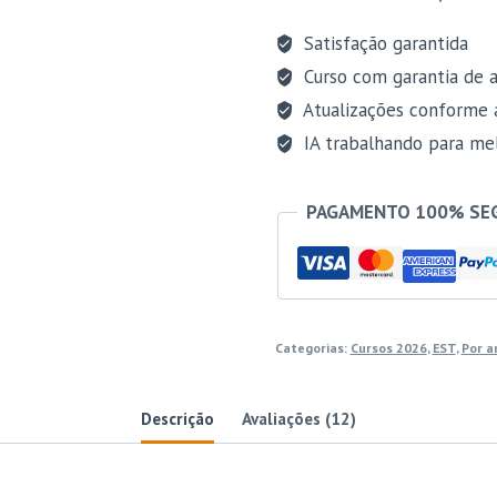
-
Analista
Satisfação garantida
Judiciário
Curso com garantia de a
-
Atualizações conforme 
Área
IA trabalhando para mel
Judiciária
para
PAGAMENTO 100% SE
Tribunais
de
Justiça
[2026]
Estrategia
Categorias:
Cursos 2026
,
EST
,
Por a
quantidade
Descrição
Avaliações (12)