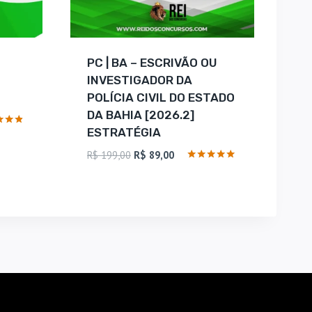
PC | BA – ESCRIVÃO OU
INVESTIGADOR DA
POLÍCIA CIVIL DO ESTADO
DA BAHIA [2026.2]
ESTRATÉGIA
ação
O
O
R$
199,00
R$
89,00
preço
preço
Avaliação
5
00.
original
atual
de 5
era:
é:
R$ 199,00.
R$ 89,00.