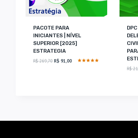
PACOTE PARA
DPC 
INICIANTES | NÍVEL
DEL
SUPERIOR [2025]
CIV
ESTRATEGIA
PAR
EST
O
O
R$
269,70
R$
91,00
preço
preço
Avaliação
R$
21
5
original
atual
de 5
era:
é:
R$ 269,70.
R$ 91,00.