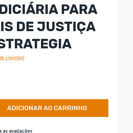
DICIÁRIA PARA
IS DE JUSTIÇA
ESTRATEGIA
de clientes)
O
preço
atual
é:
ADICIONAR AO CARRINHO
.
R$ 124,00.
a as avaliações